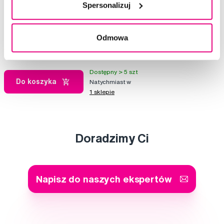
Spersonalizuj
Tweezerman nożyczki do paznokci
84,72 Zł
105,90 Zł
Odmowa
4,5
/5
(87x)
Dostępny > 5 szt
Do koszyka
Natychmiast w
1 sklepie
Doradzimy Ci
Napisz do naszych ekspertów