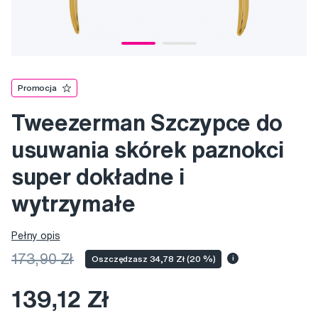
Promocja
Tweezerman Szczypce do
usuwania skórek paznokci
super dokładne i
wytrzymałe
Pełny opis
173,90 Zł
Oszczędzasz 34,78 Zł (20 %)
i
139,12 Zł