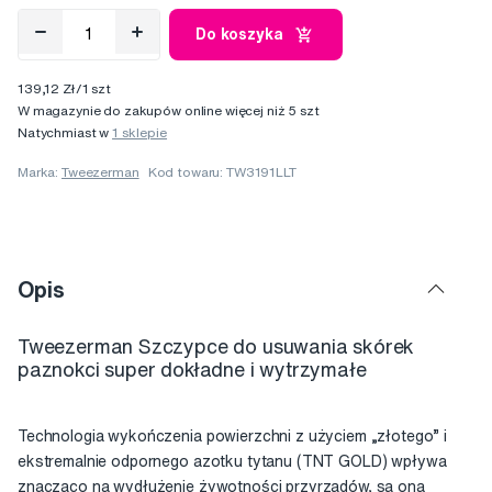
Do koszyka
139,12 Zł/1 szt
W magazynie do zakupów online więcej niż 5 szt
Natychmiast w
1 sklepie
Marka:
Tweezerman
Kod towaru: TW3191LLT
Opis
Tweezerman Szczypce do usuwania skórek
paznokci super dokładne i wytrzymałe
Technologia wykończenia powierzchni z użyciem „złotego” i
ekstremalnie odpornego azotku tytanu (TNT GOLD) wpływa
znacząco na wydłużenie żywotności przyrządów, są ona