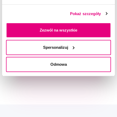
Pokaż szczegóły
Zezwól na wszystkie
Doradzimy Ci
Spersonalizuj
Odmowa
Napisz do naszych ekspertów