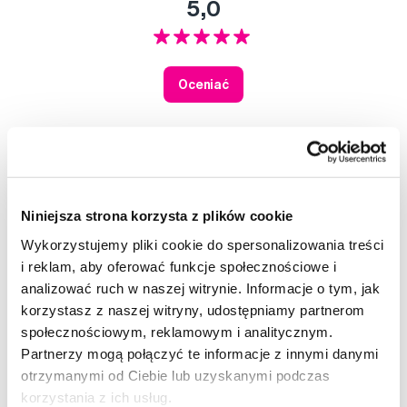
5,0
Oceniać
6
0
0
0
Niniejsza strona korzysta z plików cookie
0
Wykorzystujemy pliki cookie do spersonalizowania treści
Ocenione przez 6 użytkowników.
i reklam, aby oferować funkcje społecznościowe i
analizować ruch w naszej witrynie. Informacje o tym, jak
Twoja ocena
korzystasz z naszej witryny, udostępniamy partnerom
Sortuj według:
Najnowsze
społecznościowym, reklamowym i analitycznym.
Partnerzy mogą połączyć te informacje z innymi danymi
+
otrzymanymi od Ciebie lub uzyskanymi podczas
— 11. 9. 2024
Sprawdzone opinie
?
korzystania z ich usług.