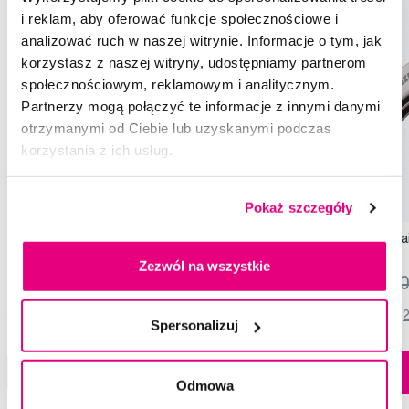
i reklam, aby oferować funkcje społecznościowe i
analizować ruch w naszej witrynie. Informacje o tym, jak
korzystasz z naszej witryny, udostępniamy partnerom
społecznościowym, reklamowym i analitycznym.
Partnerzy mogą połączyć te informacje z innymi danymi
otrzymanymi od Ciebie lub uzyskanymi podczas
korzystania z ich usług.
Promocja
Promocja
Pokaż szczegóły
Tweezerman Nożyczki do skórek
Tweezerman Fingernai
do paznokci
Zezwól na wszystkie
92,72 Zł
115,90 Zł
27,92 Zł
34,90
4,5
/5
(82x)
4,5
/5
(
Spersonalizuj
Dostępny 5 szt
Do koszyka
Do koszyka
Natychmiast w
Odmowa
1 sklepie