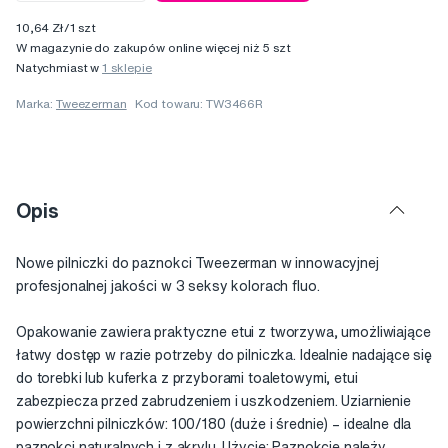
10,64 Zł/1 szt
W magazynie do zakupów online więcej niż 5 szt
Natychmiast w
1 sklepie
Marka:
Tweezerman
Kod towaru: TW3466R
Opis
Nowe pilniczki do paznokci Tweezerman w innowacyjnej
profesjonalnej jakości w 3 seksy kolorach fluo.
Opakowanie zawiera praktyczne etui z tworzywa, umożliwiające
łatwy dostęp w razie potrzeby do pilniczka. Idealnie nadające się
do torebki lub kuferka z przyborami toaletowymi, etui
zabezpiecza przed zabrudzeniem i uszkodzeniem. Uziarnienie
powierzchni pilniczków: 100/180 (duże i średnie) – idealne dla
paznokci naturalnych i z akrylu. Użycie: Paznokcie należy