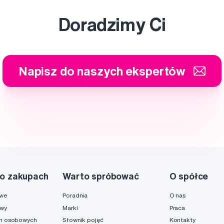
Doradzimy Ci
Napisz do naszych ekspertów
o zakupach
Warto spróbować
O spółce
owe
Poradnia
O nas
awy
Marki
Praca
h osobowych
Słownik pojęć
Kontakty