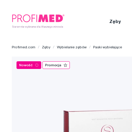
Zęby
Profimed.com
Zęby
Wybielanie zębów
Paski wybielające
Nowość
Promocja