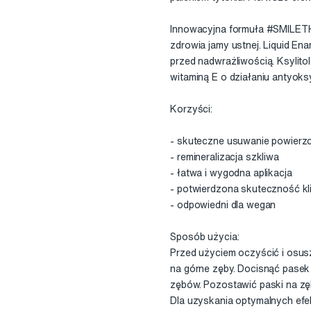
Innowacyjna formuła #SMILETHE
zdrowia jamy ustnej. Liquid En
przed nadwrażliwością. Ksylito
witaminą E o działaniu antyok
Korzyści:
- skuteczne usuwanie powierz
- remineralizacja szkliwa
- łatwa i wygodna aplikacja
- potwierdzona skuteczność kl
- odpowiedni dla wegan
Sposób użycia:
Przed użyciem oczyścić i osus
na górne zęby. Docisnąć pasek
zębów. Pozostawić paski na zęb
Dla uzyskania optymalnych efe