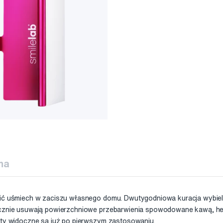
na
nić uśmiech w zaciszu własnego domu. Dwutygodniowa kuracja wybie
tecznie usuwają powierzchniowe przebarwienia spowodowane kawą, h
ekty widoczne są już po pierwszym zastosowaniu.