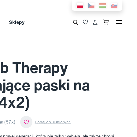
Sklepy
ab Therapy
jące paski na
14x2)
a (57x)
nowej generacji, który nie tylko wybiela, ale także chroni