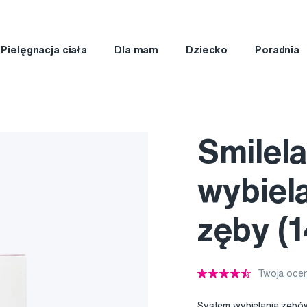
Pielęgnacja ciała
Dla mam
Dziecko
Poradnia
Smilel
wybiela
zęby (
Twoja ocen
System wybielania zębów 