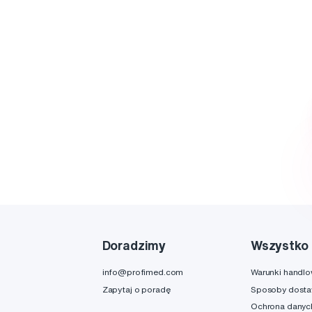
Doradzimy
Wszystko 
info@profimed.com
Warunki handl
Zapytaj o poradę
Sposoby dost
Ochrona danyc