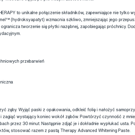
RAPY to unikalne połączenie składników, zapewniające nie tylko wyb
amel™ (hydroksyapatyt) wzmacnia szkliwo, zmniejszając jego przepus
l ogranicza tworzenie się płytki nazębnej, zapobiegając próchnicy.
sydacyjnym.
chniowych przebarwień
iniczna
zyć zęby. Wyjąć paski z opakowania, odkleić folię i nałożyć samopr
 i zagiąć wystający koniec wokół zębów. Powtórzyć czynność z mnie
ach przez 30 minut. Następnie zdjąć je i dokładnie wypłukać usta. Po
któw, stosować razem z pastą Therapy Advanced Whitening Paste.