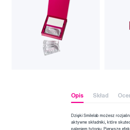
Opis
Skład
Oce
Dzięki Smilelab możesz rozjaś
aktywne składniki, które sku
paleniem tytoniu. Pierwsze ef