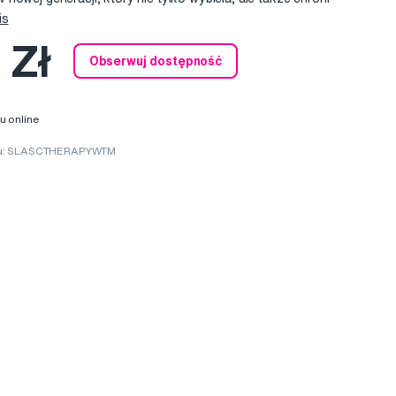
is
 Zł
Obserwuj dostępność
u online
ru: SLASCTHERAPYWTM