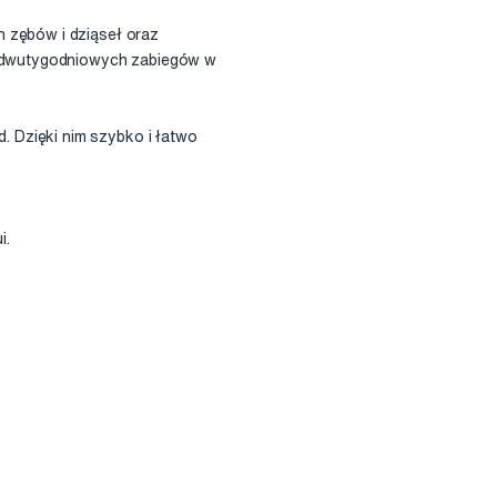
h zębów i dziąseł oraz
-3 dwutygodniowych zabiegów w
 Dzięki nim szybko i łatwo
i.