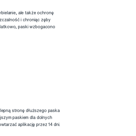
ielanie, ale także ochronę
zczalność i chroniąc zęby
 Dodatkowo, paski wzbogacono
zylepną stronę dłuższego paska
jszym paskiem dla dolnych
wtarzać aplikację przez 14 dni.