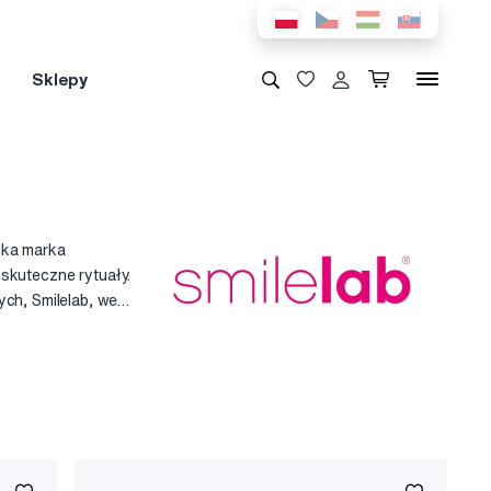
Sklepy
zka marka
skuteczne rytuały.
ch, Smilelab, we
 nawet w zaciszu
 kompleksowej
ęki zróżnicowanej
la siebie. Nasze