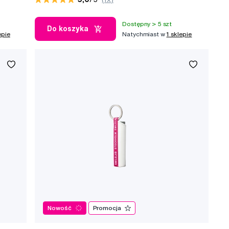
Dostępny > 5 szt
Do koszyka
epie
Natychmiast w
1 sklepie
Nowość
Promocja