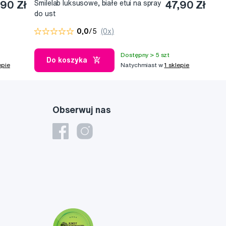
90 Zł
Smilelab luksusowe, białe etui na spray
47,90 Zł
do ust
0,0
/5
(0x)
Dostępny > 5 szt
Do koszyka
epie
Natychmiast w
1 sklepie
Obserwuj nas