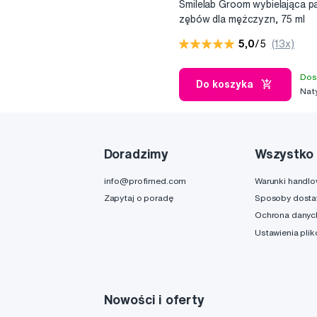
Smilelab Groom wybielająca p
zębów dla mężczyzn, 75 ml
5,0
/5
(13x)
Dos
Do koszyka
Nat
Doradzimy
Wszystko 
info@profimed.com
Warunki handl
Zapytaj o poradę
Sposoby dost
Ochrona danyc
Ustawienia pli
Nowości i oferty