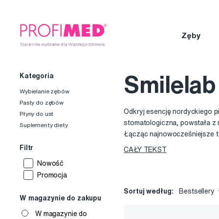
Zęby
Kategoria
Smilelab
Wybielanie zębów
Pasty do zębów
Odkryj esencję nordyckiego pi
Płyny do ust
stomatologiczna, powstała z m
Suplementy diety
Łącząc najnowocześniejsze t
współpracy z dentystami, wy
Filtr
CAŁY TEKST
Niezachwiane zaangażowanie w
Nowość
własnego domu. Niezależnie o
Promocja
pielęgnacji wybielającej, w o
Sortuj według:
Bestsellery
gamie produktów, stworzonych 
W magazynie do zakupu
produkty są w pełni wegańskie
W magazynie do