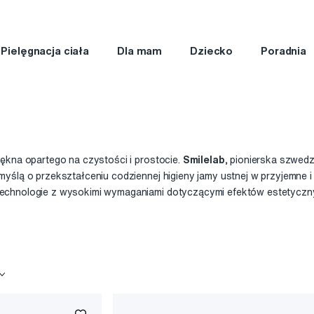
Pielęgnacja ciała
Dla mam
Dziecko
Poradnia
ękna opartego na czystości i prostocie.
Smilelab
, pionierska szwed
yślą o przekształceniu codziennej higieny jamy ustnej w przyjemne i 
echnologie z wysokimi wymaganiami dotyczącymi efektów estetyczny
znacza nowe standardy w domowej pielęgnacji uśmiechu.
 jakość i skuteczność pozwalają osiągnąć profesjonalne rezultaty
d tego, czy marzysz o szybkim rozjaśnieniu uśmiechu, czy szukasz
fercie Smilelab znajdziesz produkty spełniające Twoje oczekiwania. Dzi
z myślą o różnych potrzebach i preferencjach, każdy znajdzie coś d
 i odpowiednie dla osób o wrażliwych zębach i dziąsłach.