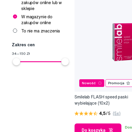
zakupów online lub w
sklepie
W magazynie do
zakupów online
To nie ma znaczenia
Zakres cen
34
—
150
Zł
Nowość
Promocja
Smilelab FLASH speed paski
wybielające (10x2)
4,5
/5
(5x)
Dos
Do koszyka