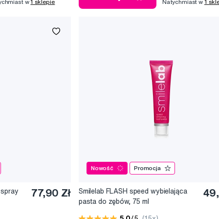
ychmiast w
1 sklepie
Natychmiast w
1 skl
Nowość
Promocja
 spray
77,90 Zł
Smilelab FLASH speed wybielająca
49,
pasta do zębów, 75 ml
5,0
/5
(15x)