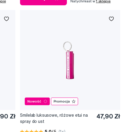
epie
Natychmiast w
1 sklepie
Nowość
Promocja
90 Zł
Smilelab luksusowe, różowe etui na
47,90 Zł
spray do ust
5,0
/5
(1x)