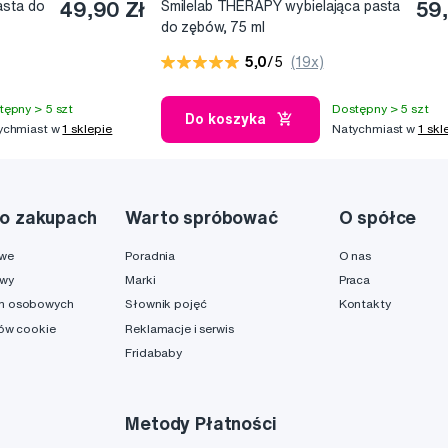
asta do
49,90 Zł
Smilelab THERAPY wybielająca pasta
59,
do zębów, 75 ml
5,0
/5
(19x)
tępny > 5 szt
Dostępny > 5 szt
Do koszyka
ychmiast w
1 sklepie
Natychmiast w
1 skl
o zakupach
Warto spróbować
O spółce
owe
Poradnia
O nas
awy
Marki
Praca
h osobowych
Słownik pojęć
Kontakty
ków cookie
Reklamacje i serwis
Fridababy
Metody Płatności