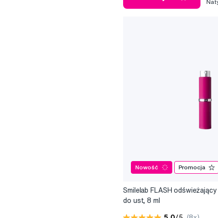
Nat
Nowość
Promocja
Smilelab FLASH odświeżający
do ust, 8 ml
5,0
/5
(8x)