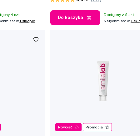
tępny 4 szt
Dostępny > 5 szt
Do koszyka
ychmiast w
1 sklepie
Natychmiast w
1 skl
Nowość
Promocja