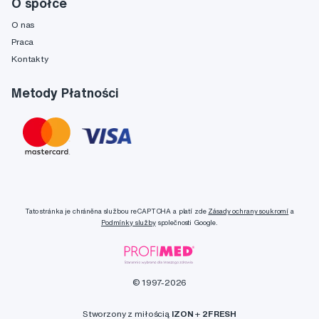
O spółce
O nas
Praca
Kontakty
Metody Płatności
Tato stránka je chráněna službou reCAPTCHA a platí zde
Zásady ochrany soukromí
a
Podmínky služby
společnosti Google.
© 1997-2026
Stworzony z miłością
IZON
+
2FRESH