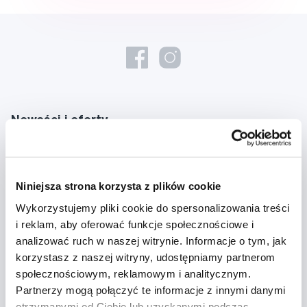
Nowości i oferty
Zapisz się
Niniejsza strona korzysta z plików cookie
Chcę otrzymywać informacje o nowościach i ofertach specjalnych i
Wykorzystujemy pliki cookie do spersonalizowania treści
wyrażam zgodę na
przetwarzanie danych osobowych
w tym celu.
i reklam, aby oferować funkcje społecznościowe i
analizować ruch w naszej witrynie. Informacje o tym, jak
korzystasz z naszej witryny, udostępniamy partnerom
społecznościowym, reklamowym i analitycznym.
Partnerzy mogą połączyć te informacje z innymi danymi
otrzymanymi od Ciebie lub uzyskanymi podczas