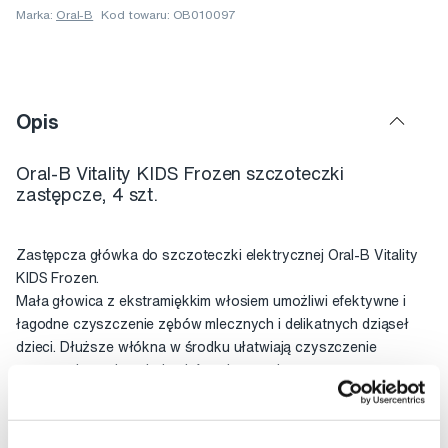
Marka:
Oral-B
Kod towaru: OB010097
Opis
Oral-B Vitality KIDS Frozen szczoteczki
zastępcze, 4 szt.
Zastępcza główka do szczoteczki elektrycznej Oral-B Vitality
KIDS Frozen.
Mała głowica z ekstramiękkim włosiem umożliwi efektywne i
łagodne czyszczenie zębów mlecznych i delikatnych dziąseł
dzieci. Dłuższe włókna w środku ułatwiają czyszczenie
gryzących powierzchni zębów mlecznych.
Głowica do czyszczenia posiada gwint ze wskaźnikiem
zużycia, ale zalecamy wymieniać ją co najmniej raz na trzy
miesiące.