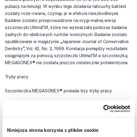
pulsacji na minutę). W wyniku tego działania łańcuchy bakterii
zostały roze¬rwane, czyniąc je w efekcie nieszkodliwymi.
Badanie zostało przeprowadzone na orygi¬nalnej wersji
szczoteczki UltimaTM, która nie wytwarzała podczas badania
żadnych do¬datkowych ruchów sonicznych. Badanie zostało
opublikowane w magazynie „Japanese Journal of Conservative
Dentistry”, Vol. 42, No. 2, 1999. Korelacja pomiędzy rezultatami
osiągniętymi za pomocą szczoteczki UltimaTM a szczoteczką
MEGASONEX® nie została jeszcze ostatecznie potwierdzona.
Tryby pracy
Szczoteczka MEGASONEX® posiada trzy tryby pracy:
• tryb normalny – w tym trybie szczoteczka generuje 18 000
ruchów sonicznych na minutę oraz terapeutyczną falę
ultradźwiękową o częstotliwości 1,6 MHz
Niniejsza strona korzysta z plików cookie
• tryb delikatny – w tym trybie szczoteczka generuje 9 000