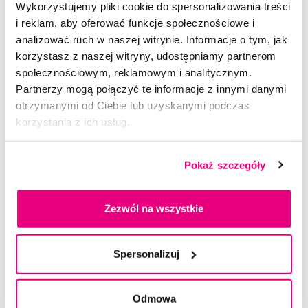
Wykorzystujemy pliki cookie do spersonalizowania treści
ruchów sonicznych na minutę oraz terapeutyczną falę
i reklam, aby oferować funkcje społecznościowe i
ultradźwiękową o częstotliwości 1,6 MHz
analizować ruch w naszej witrynie. Informacje o tym, jak
• tryb bez ruchu – w tym trybie szczoteczka nie generuje
korzystasz z naszej witryny, udostępniamy partnerom
ruchów sonicznych, jedynie terapeutyczną falę ultradźwiękową
społecznościowym, reklamowym i analitycznym.
o częstotliwości 1,6 MHz
Partnerzy mogą połączyć te informacje z innymi danymi
otrzymanymi od Ciebie lub uzyskanymi podczas
Ocena
korzystania z ich usług.
Pokaż szczegóły
Rekomendowane produkty
Zezwól na wszystkie
Urządzenia elektryczne
Elektryczne szczoteczki do zębów
Elektryczne szczoteczki dla dorosłych
Spersonalizuj
Ultradźwiękowe szczoteczki do zębów
Szczoteczki do zębów
Urządzenia elektryczne Megasonex
Odmowa