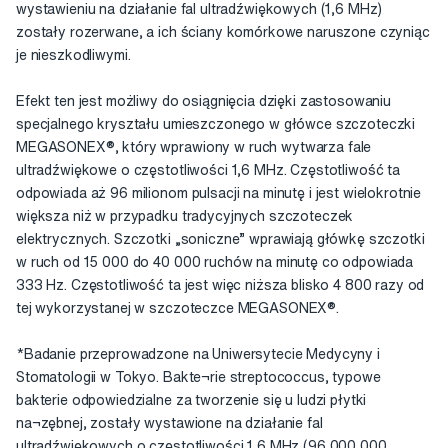
wystawieniu na działanie fal ultradźwiękowych (1,6 MHz)
zostały rozerwane, a ich ściany komórkowe naruszone czyniąc
je nieszkodliwymi.
Efekt ten jest możliwy do osiągnięcia dzięki zastosowaniu
specjalnego kryształu umieszczonego w główce szczoteczki
MEGASONEX®, który wprawiony w ruch wytwarza fale
ultradźwiękowe o częstotliwości 1,6 MHz. Częstotliwość ta
odpowiada aż 96 milionom pulsacji na minutę i jest wielokrotnie
większa niż w przypadku tradycyjnych szczoteczek
elektrycznych. Szczotki „soniczne” wprawiają główkę szczotki
w ruch od 15 000 do 40 000 ruchów na minutę co odpowiada
333 Hz. Częstotliwość ta jest więc niższa blisko 4 800 razy od
tej wykorzystanej w szczoteczce MEGASONEX®.
*Badanie przeprowadzone na Uniwersytecie Medycyny i
Stomatologii w Tokyo. Bakte¬rie streptococcus, typowe
bakterie odpowiedzialne za tworzenie się u ludzi płytki
na¬zębnej, zostały wystawione na działanie fal
ultradźwiękowych o częstotliwości 1,6 MHz (96 000 000