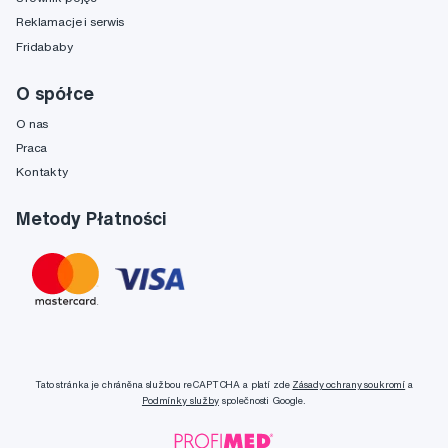
Reklamacje i serwis
Fridababy
O spółce
O nas
Praca
Kontakty
Metody Płatności
Tato stránka je chráněna službou reCAPTCHA a platí zde
Zásady ochrany soukromí
a
Podmínky služby
společnosti Google.