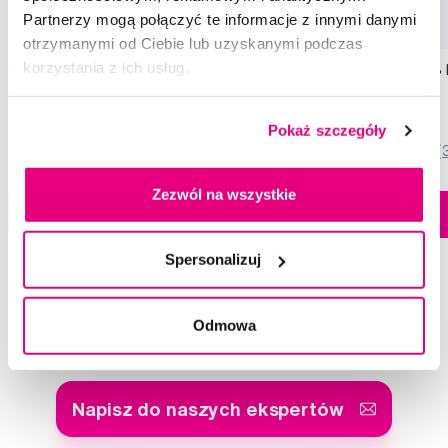
Partnerzy mogą połączyć te informacje z innymi danymi
otrzymanymi od Ciebie lub uzyskanymi podczas
korzystania z ich usług.
MARVIS Amarelli Licorice Mint pasta do
MARVIS Jasmin Mint,
zębów z fluorem, miętowa lukrecja, 25 ml
fluorem, 85 ml
13,90 Zł
33,50 Zł
Pokaż szczegóły
4,5
/5
(30x)
5,0
/5
(
Zezwól na wszystkie
Dostępny > 5 szt
Do koszyka
Do koszyka
Natychmiast w
1 sklepie
Spersonalizuj
Doradzimy Ci
Odmowa
Napisz do naszych ekspertów