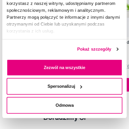
korzystasz z naszej witryny, udostępniamy partnerom
społecznościowym, reklamowym i analitycznym.
Partnerzy mogą połączyć te informacje z innymi danymi
otrzymanymi od Ciebie lub uzyskanymi podczas
korzystania z ich usług.
GUM Junior żel do zębów, 50 ml
GUM ActiVital pasta 
Pokaż szczegóły
14,99 Zł
19,99 Zł
5,0
/5
(148x)
5,0
/5
(
Zezwól na wszystkie
Dostępny > 5 szt
Do koszyka
Do koszyka
Natychmiast w
Spersonalizuj
1 sklepie
Odmowa
Doradzimy Ci