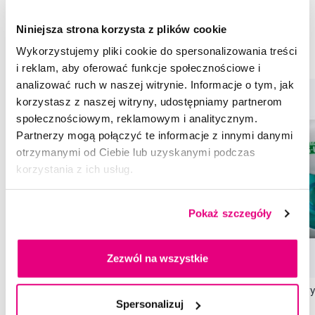
Szczoteczki do zębów GUM Sunstar
Niniejsza strona korzysta z plików cookie
Szczoteczki do zębów dla dorosłych GUM Sunstar
Wykorzystujemy pliki cookie do spersonalizowania treści
Miękkie szczoteczki do zębów GUM Sunstar
i reklam, aby oferować funkcje społecznościowe i
analizować ruch w naszej witrynie. Informacje o tym, jak
korzystasz z naszej witryny, udostępniamy partnerom
społecznościowym, reklamowym i analitycznym.
Partnerzy mogą połączyć te informacje z innymi danymi
otrzymanymi od Ciebie lub uzyskanymi podczas
korzystania z ich usług.
Pokaż szczegóły
Zezwól na wszystkie
Promocja
GUM OriginalWhite wybielająca pasta,
GUM OriginalWhite wyb
Spersonalizuj
75 ml
zębów, 30 m