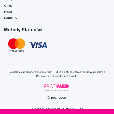
O nas
Praca
Kontakty
Metody Płatności
Tato stránka je chráněna službou reCAPTCHA a platí zde
Zásady ochrany soukromí
a
Podmínky služby
společnosti Google.
© 1997-2026
Stworzony z miłością
IZON
+
2FRESH