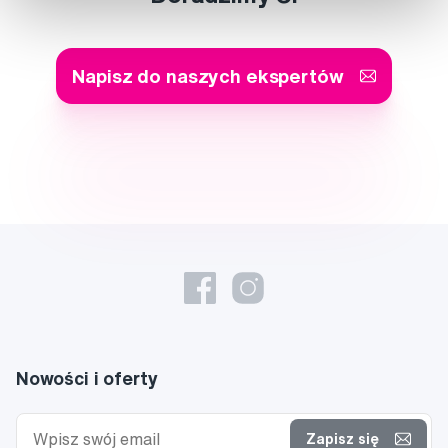
Napisz do naszych ekspertów
Nowości i oferty
Zapisz się