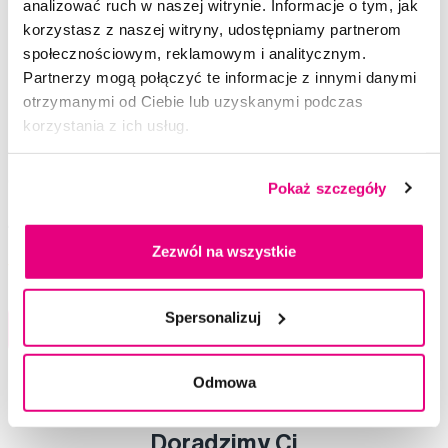
analizować ruch w naszej witrynie. Informacje o tym, jak
korzystasz z naszej witryny, udostępniamy partnerom
społecznościowym, reklamowym i analitycznym.
Partnerzy mogą połączyć te informacje z innymi danymi
otrzymanymi od Ciebie lub uzyskanymi podczas
korzystania z ich usług.
GUM Kids, pasta do zebów, 50 ml
Pokaż szczegóły
14,99 Zł
Zezwól na wszystkie
5,0
/5
(98x)
Dostępny 5 szt
Spersonalizuj
Do koszyka
Natychmiast w
1 sklepie
Odmowa
Doradzimy Ci