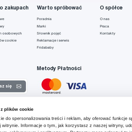
o zakupach
Warto spróbować
O spółce
owe
Poradnia
O nas
awy
Marki
Praca
h osobowych
Słownik pojęć
Kontakty
ków cookie
Reklamacje i serwis
Fridababy
Metody Płatności
sz się
rtach
 z plików cookie
danych
ie do spersonalizowania treści i reklam, aby oferować funkcje 
 witrynie. Informacje o tym, jak korzystasz z naszej witryny, u