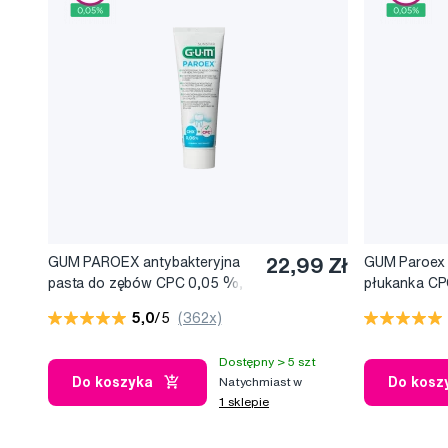
GUM PAROEX antybakteryjna
22,99 Zł
GUM Paroex 
pasta do zębów CPC 0,05 %,
płukanka CP
75 ml
5,0
/5
(362x)
Dostępny > 5 szt
Do koszyka
Do kosz
Natychmiast w
1 sklepie