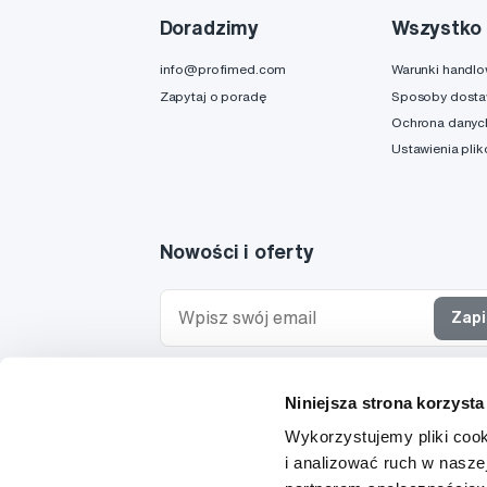
Doradzimy
Wszystko 
info@profimed.com
Warunki handl
Zapytaj o poradę
Sposoby dost
Ochrona danyc
Ustawienia pli
Nowości i oferty
Zapi
Chcę otrzymywać informacje o nowościach i ofe
Niniejsza strona korzysta
specjalnych i wyrażam zgodę na
przetwarzanie 
osobowych
w tym celu.
Wykorzystujemy pliki cook
i analizować ruch w naszej