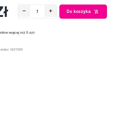
Zł
Do koszyka
ine więcej niż 5 szt
owaru: G213M