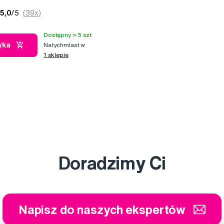
5,0
/5
(39x)
Dostępny > 5 szt
yka
Natychmiast w
1 sklepie
Doradzimy Ci
Napisz do naszych ekspertów