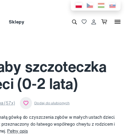
Sklepy
by szczoteczka
ci (0-2 lata)
a (57x)
ałą gówkę do czyszczenia zębów w małych ustach dzieci.
t przeznaczony do łatwego wspólnego chwytu z rodzicem i
nej.
Pełny opis