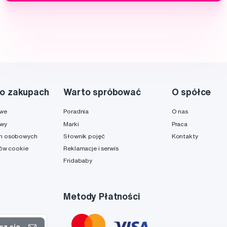
o zakupach
Warto spróbować
O spółce
owe
Poradnia
O nas
awy
Marki
Praca
h osobowych
Słownik pojęć
Kontakty
ków cookie
Reklamacje i serwis
Fridababy
Metody Płatności