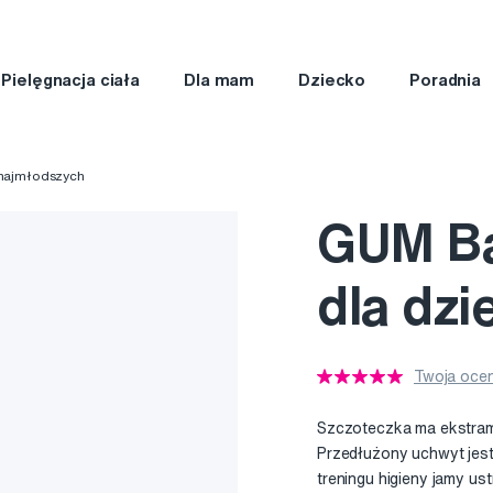
Pielęgnacja ciała
Dla mam
Dziecko
Poradnia
 najmłodszych
GUM Ba
dla dzie
Twoja ocen
Szczoteczka ma ekstram
Przedłużony uchwyt jes
treningu higieny jamy ust