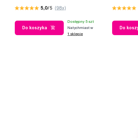
5,0
/5
(98x)
Dostępny 5 szt
Do koszyka
Do kosz
Natychmiast w
1 sklepie