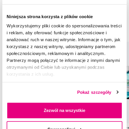
Miękkie szczoteczki do zębów
Szczoteczki do zębów GUM Sunstar
Niniejsza strona korzysta z plików cookie
Szczoteczki do zębów dla dorosłych GUM Sunstar
Wykorzystujemy pliki cookie do spersonalizowania treści
Miękkie szczoteczki do zębów GUM Sunstar
i reklam, aby oferować funkcje społecznościowe i
analizować ruch w naszej witrynie. Informacje o tym, jak
korzystasz z naszej witryny, udostępniamy partnerom
społecznościowym, reklamowym i analitycznym.
Partnerzy mogą połączyć te informacje z innymi danymi
otrzymanymi od Ciebie lub uzyskanymi podczas
korzystania z ich usług.
Pokaż szczegóły
Zezwól na wszystkie
Promocja
GUM OriginalWhite wybielająca pasta,
GUM Paroex antybakt