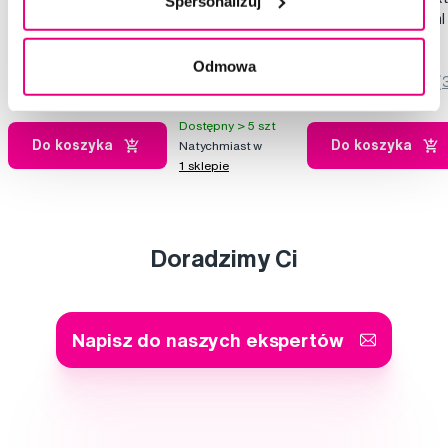
Spersonalizuj
75 ml
CPC 0,05 % , 500 ml
20,99 Zł
30,99 Zł
Odmowa
5,0
/5
(349x)
5,0
/5
(
Dostępny > 5 szt
Do koszyka
Do koszyka
Natychmiast w
1 sklepie
Doradzimy Ci
Napisz do naszych ekspertów