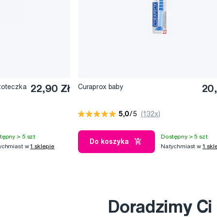
zoteczka
22,90 Zł
Curaprox baby
20,
5,0
/5
(132x)
tępny > 5 szt
Dostępny > 5 szt
Do koszyka
ychmiast w
1 sklepie
Natychmiast w
1 skl
Doradzimy Ci