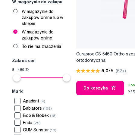
W magazynie do zakupu
W magazynie do
zakupów online lub w
sklepie
W magazynie do
zakupów online
To nie ma znaczenia
Curaprox CS 5460 Ortho szc
ortodontyczna
Zakres cen
8
—
489
Zł
5,0
/5
(62x)
Dos
Do koszyka
Nat
Marki
Apadent
(4)
Babiators
(109)
Bob & Bobek
(18)
Frida
(29)
GUM Sunstar
(10)