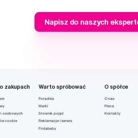
Napisz do naszych eksper
o zakupach
Warto spróbować
O spółce
owe
Poradnia
O nas
awy
Marki
Praca
h osobowych
Słownik pojęć
Kontakty
ków cookie
Reklamacje i serwis
Fridababy