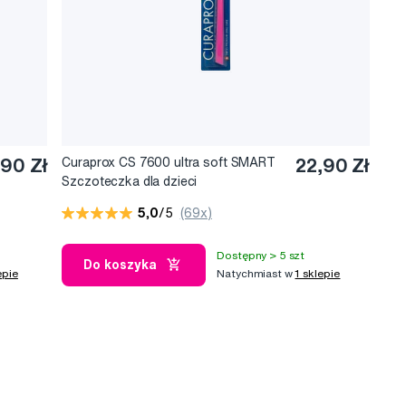
90 Zł
Curaprox CS 7600 ultra soft SMART
22,90 Zł
Szczoteczka dla dzieci
5,0
/5
(69x)
Dostępny > 5 szt
Do koszyka
epie
Natychmiast w
1 sklepie