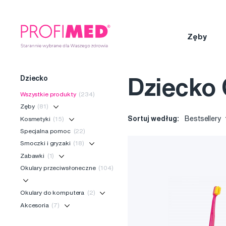
Zęby
Dziecko
Dziecko 
Wszystkie produkty
(234)
Zęby
(81)
Sortuj według:
Bestsellery
Kosmetyki
(15)
Specjalna pomoc
(22)
Smoczki i gryzaki
(18)
Zabawki
(1)
Okulary przeciwsłoneczne
(104)
Okulary do komputera
(2)
Akcesoria
(7)