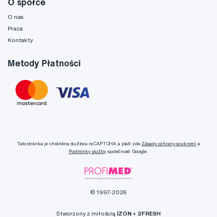
O spółce
O nas
Praca
Kontakty
Metody Płatności
Tato stránka je chráněna službou reCAPTCHA a platí zde
Zásady ochrany soukromí
a
Podmínky služby
společnosti Google.
© 1997-2026
Stworzony z miłością
IZON
+
2FRESH