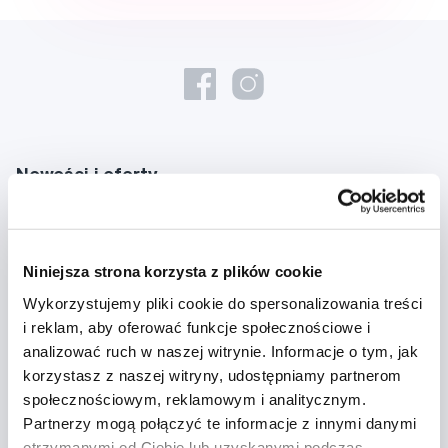
Nowości i oferty
Zapisz się
Niniejsza strona korzysta z plików cookie
Chcę otrzymywać informacje o nowościach i ofertach specjalnych i
Wykorzystujemy pliki cookie do spersonalizowania treści
wyrażam zgodę na
przetwarzanie danych osobowych
w tym celu.
i reklam, aby oferować funkcje społecznościowe i
analizować ruch w naszej witrynie. Informacje o tym, jak
korzystasz z naszej witryny, udostępniamy partnerom
społecznościowym, reklamowym i analitycznym.
Partnerzy mogą połączyć te informacje z innymi danymi
otrzymanymi od Ciebie lub uzyskanymi podczas