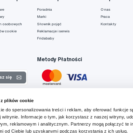
owe
Poradnia
O nas
awy
Marki
Praca
h osobowych
Słownik pojęć
Kontakty
ków cookie
Reklamacje i serwis
Fridababy
Metody Płatności
sz się
rtach
 z plików cookie
danych
ie do spersonalizowania treści i reklam, aby oferować funkcje 
 witrynie. Informacje o tym, jak korzystasz z naszej witryny, u
ym, reklamowym i analitycznym. Partnerzy mogą połączyć te i
 od Ciebie lub uzyskanymi podczas korzystania z ich usług.
Tato stránka je chráněna službou reCAPTCHA a platí zde
Zásady ochrany soukromí
a