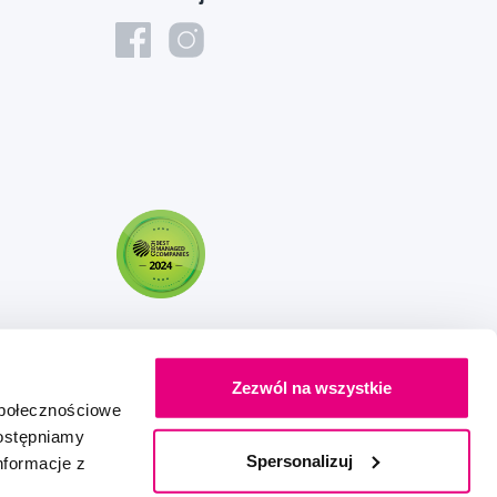
Zezwól na wszystkie
społecznościowe
dostępniamy
Spersonalizuj
nformacje z
Stworzony z miłością
IZON
+
2FRESH