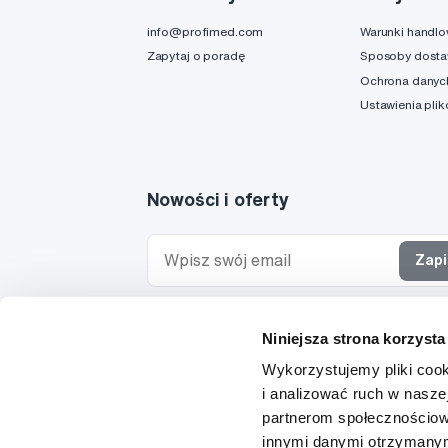
info@profimed.com
Warunki handl
Zapytaj o poradę
Sposoby dost
Ochrona danyc
Ustawienia pli
Nowości i oferty
Zapi
Chcę otrzymywać informacje o nowościach i ofe
Niniejsza strona korzysta
specjalnych i wyrażam zgodę na
przetwarzanie 
osobowych
w tym celu.
Wykorzystujemy pliki cook
i analizować ruch w naszej
partnerom społecznościow
innymi danymi otrzymanymi
© 1997-2026