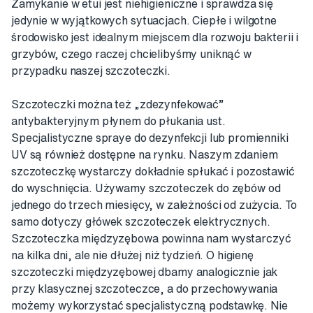
Zamykanie w etui jest niehigieniczne i sprawdza się
jedynie w wyjątkowych sytuacjach. Ciepłe i wilgotne
środowisko jest idealnym miejscem dla rozwoju bakterii i
grzybów, czego raczej chcielibyśmy uniknąć w
przypadku naszej szczoteczki.
Szczoteczki można też „zdezynfekować”
antybakteryjnym płynem do płukania ust.
Specjalistyczne spraye do dezynfekcji lub promienniki
UV są również dostępne na rynku. Naszym zdaniem
szczoteczkę wystarczy dokładnie spłukać i pozostawić
do wyschnięcia. Używamy szczoteczek do zębów od
jednego do trzech miesięcy, w zależności od zużycia. To
samo dotyczy główek szczoteczek elektrycznych.
Szczoteczka międzyzębowa powinna nam wystarczyć
na kilka dni, ale nie dłużej niż tydzień. O higienę
szczoteczki międzyzębowej dbamy analogicznie jak
przy klasycznej szczoteczce, a do przechowywania
możemy wykorzystać specjalistyczną podstawkę. Nie