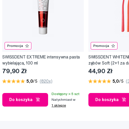
Promocja
Promocja
SWISSDENT EXTREME intensywna pasta
SWISSDENT WHITENIN
wybielająca, 100 ml
zębów Soft (2+1 za 
79,90 Zł
44,90 Zł
5,0
/5
(820x)
5,0
/5
(
Dostępny > 5 szt
Do koszyka
Do koszyka
Natychmiast w
1 sklepie