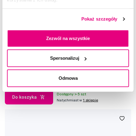
Pokaż szczegóły
Zezwól na wszystkie
Promocja
SWISSDENT EXTREME intensywna pasta wybielająca, 100 ml
Spersonalizuj
79,90 Zł
Odmowa
5,0
/5
(820x)
Dostępny > 5 szt
Do koszyka
Natychmiast w
1 sklepie