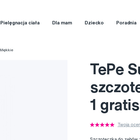
Pielęgnacja ciała
Dla mam
Dziecko
Poradnia
Miękkie
TePe S
szczot
1 gratis
Twoja ocen
Szczoteczka do zębów z 