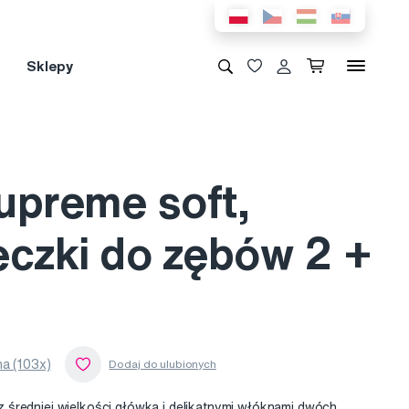
Sklepy
upreme soft,
eczki do zębów 2 +
a (103x)
średniej wielkości główką i delikatnymi włóknami dwóch