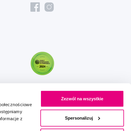
Zezwól na wszystkie
społecznościowe
dostępniamy
Spersonalizuj
nformacje z
Stworzony z miłością
IZON
+
2FRESH