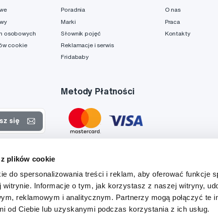
owe
Poradnia
O nas
awy
Marki
Praca
h osobowych
Słownik pojęć
Kontakty
ków cookie
Reklamacje i serwis
Fridababy
Metody Płatności
sz się
rtach
 z plików cookie
danych
ie do spersonalizowania treści i reklam, aby oferować funkcje 
 witrynie. Informacje o tym, jak korzystasz z naszej witryny, u
ym, reklamowym i analitycznym. Partnerzy mogą połączyć te i
 od Ciebie lub uzyskanymi podczas korzystania z ich usług.
Tato stránka je chráněna službou reCAPTCHA a platí zde
Zásady ochrany soukromí
a
Podmínky služby
společnosti Google.