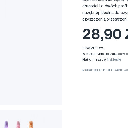
długości i o dwóch profi
nazębnej. Idealna do cz
czyszczenia przestrzeni
28,90 
9,63 Zł/1 szt
W magazynie do zakupów onl
Natychmiast w
1 sklepie
Marka:
TePe
Kod towaru: 3