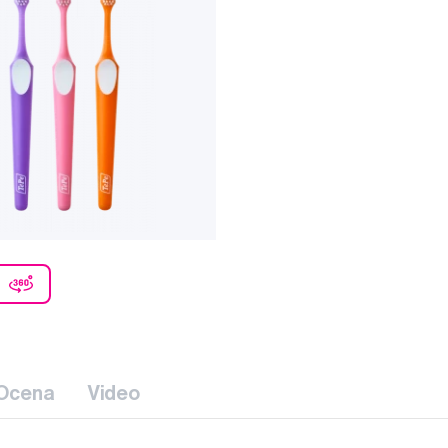
ż
Ocena
Video