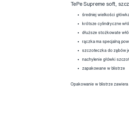
TePe Supreme soft, szcz
średniej wielkości główk
krótsze cylindryczne wł
dłuższe stożkowate włók
rączka ma specjalną pow
szczoteczka do zębów j
nachylenie główki szczot
zapakowane w blistrze
Opakowanie w blistrze zawiera