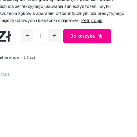
lach dla perfekcyjnego usuwania zanieczyszczeń i płytki
yszczenia zębów s aparátem ortodontycznym, dla precyzyjnego
 międzyzębowych i kieszonki dziąsłowej.
Pełny opis
Zł
Do koszyka
ine więcej niż 5 szt
52201