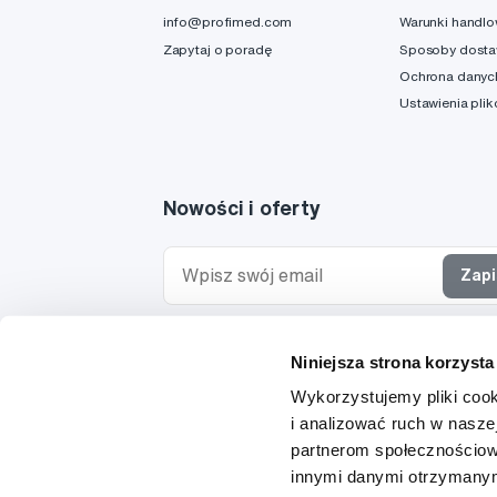
info@profimed.com
Warunki handl
Zapytaj o poradę
Sposoby dost
Ochrona danyc
Ustawienia pli
Nowości i oferty
Zapi
Chcę otrzymywać informacje o nowościach i ofe
Niniejsza strona korzysta
specjalnych i wyrażam zgodę na
przetwarzanie 
osobowych
w tym celu.
Wykorzystujemy pliki cook
i analizować ruch w naszej
partnerom społecznościow
innymi danymi otrzymanymi
© 1997-2026