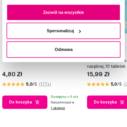
Zezwól na wszystkie
Spersonalizuj
Odmowa
TePe etui podróżne
TePe PlaqSearch wska
nazębnej, 10 tabletek
4,80 Zł
15,99 Zł
5,0
/5
(177x)
5,0
/5
(
Dostępny > 5 szt
Do koszyka
Do koszyka
Natychmiast w
1 sklepie