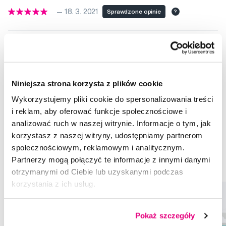
— 18. 3. 2021
Sprawdzone opinie
?
Video
Niniejsza strona korzysta z plików cookie
Wykorzystujemy pliki cookie do spersonalizowania treści
i reklam, aby oferować funkcje społecznościowe i
Rekomendowane produkty
analizować ruch w naszej witrynie. Informacje o tym, jak
korzystasz z naszej witryny, udostępniamy partnerom
Produkty dla dentystów
Szczoteczki międzyzębowe
społecznościowym, reklamowym i analitycznym.
Partnerzy mogą połączyć te informacje z innymi danymi
Produkty dla dentystów TePe
Szczoteczki międzyzębowe TePe
otrzymanymi od Ciebie lub uzyskanymi podczas
korzystania z ich usług.
Pokaż szczegóły