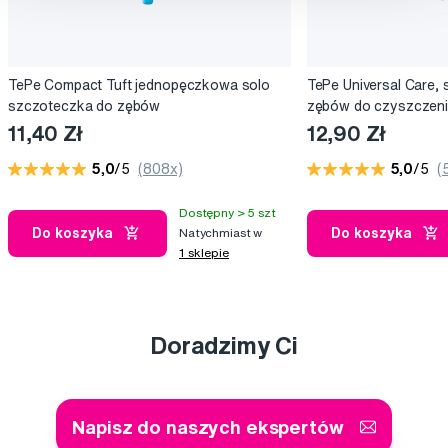
TePe Compact Tuft jednopęczkowa solo
TePe Universal Care,
szczoteczka do zębów
zębów do czyszczeni
ortodontycznych i im
11,40 Zł
12,90 Zł
5,0
/5
(808x)
5,0
/5
(
Dostępny > 5 szt
Do koszyka
Do koszyka
Natychmiast w
1 sklepie
Doradzimy Ci
Napisz do naszych ekspertów