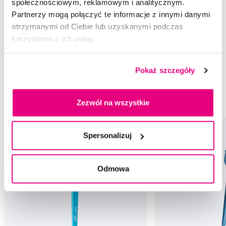
społecznościowym, reklamowym i analitycznym.
Przestrzenie międzyzębowe
Szczoteczki międzyzębowe
Partnerzy mogą połączyć te informacje z innymi danymi
otrzymanymi od Ciebie lub uzyskanymi podczas
Miękkie szczoteczki międzyzębowe
Według rozmiaru
ISO 8
korzystania z ich usług.
Przestrzenie międzyzębowe TePe
Szczoteczki międzyzębowe TePe
Pokaż szczegóły
Miękkie szczoteczki międzyzębowe TePe
Według rozmiaru TePe
ISO 8 TePe
Zezwól na wszystkie
Spersonalizuj
Odmowa