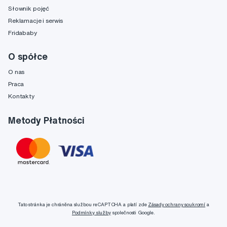
Słownik pojęć
Reklamacje i serwis
Fridababy
O spółce
O nas
Praca
Kontakty
Metody Płatności
Tato stránka je chráněna službou reCAPTCHA a platí zde
Zásady ochrany soukromí
a
Podmínky služby
společnosti Google.