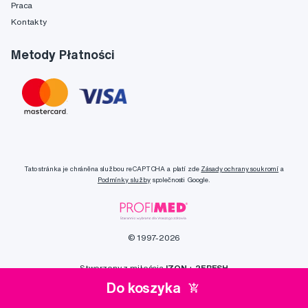
Praca
Kontakty
Metody Płatności
Tato stránka je chráněna službou reCAPTCHA a platí zde
Zásady ochrany soukromí
a
Podmínky služby
společnosti Google.
© 1997-2026
Stworzony z miłością
IZON
+
2FRESH
Do koszyka