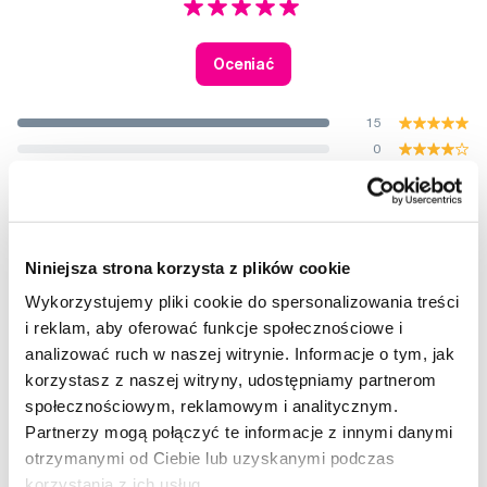
Oceniać
15
0
0
0
0
Ocenione przez 15 użytkowników.
Niniejsza strona korzysta z plików cookie
Wykorzystujemy pliki cookie do spersonalizowania treści
i reklam, aby oferować funkcje społecznościowe i
Twoja ocena
analizować ruch w naszej witrynie. Informacje o tym, jak
korzystasz z naszej witryny, udostępniamy partnerom
Super
społecznościowym, reklamowym i analitycznym.
— 21. 6. 2021
Sprawdzone opinie
?
Partnerzy mogą połączyć te informacje z innymi danymi
otrzymanymi od Ciebie lub uzyskanymi podczas
korzystania z ich usług.