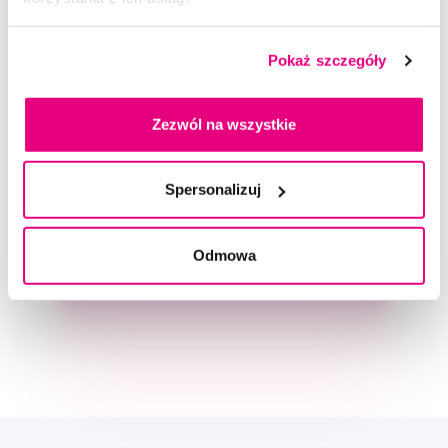
Video
Pokaż szczegóły
Zezwól na wszystkie
Doradzimy Ci
Spersonalizuj
Odmowa
Napisz do naszych ekspertów