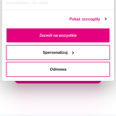
korzystania z ich usług.
— 27. 12. 2025
Sprawdzone opinie
?
Pokaż szczegóły
Zezwól na wszystkie
Spersonalizuj
Doradzimy Ci
Odmowa
Napisz do naszych ekspertów