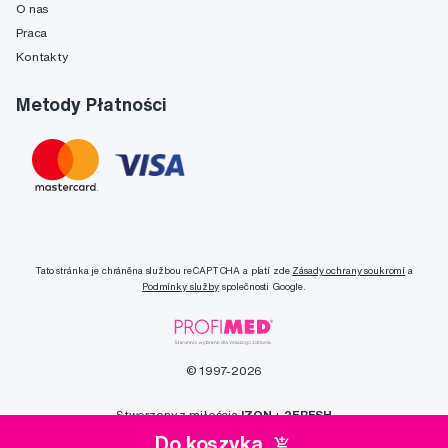
O nas
Praca
Kontakty
Metody Płatności
Tato stránka je chráněna službou reCAPTCHA a platí zde
Zásady ochrany soukromí
a
Podmínky služby
společnosti Google.
© 1997-2026
Stworzony z miłością
IZON
+
2FRESH
Do koszyka