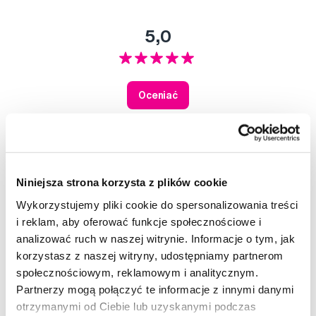
5,0
Oceniać
20
0
1
Niniejsza strona korzysta z plików cookie
0
0
Wykorzystujemy pliki cookie do spersonalizowania treści
i reklam, aby oferować funkcje społecznościowe i
Ocenione przez 21 użytkowników.
analizować ruch w naszej witrynie. Informacje o tym, jak
korzystasz z naszej witryny, udostępniamy partnerom
Twoja ocena
Sortuj według:
Najnowsze
społecznościowym, reklamowym i analitycznym.
Partnerzy mogą połączyć te informacje z innymi danymi
super
otrzymanymi od Ciebie lub uzyskanymi podczas