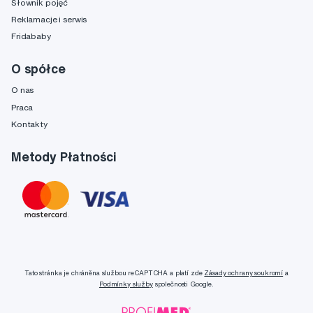
Słownik pojęć
Reklamacje i serwis
Fridababy
O spółce
O nas
Praca
Kontakty
Metody Płatności
Tato stránka je chráněna službou reCAPTCHA a platí zde
Zásady ochrany soukromí
a
Podmínky služby
společnosti Google.