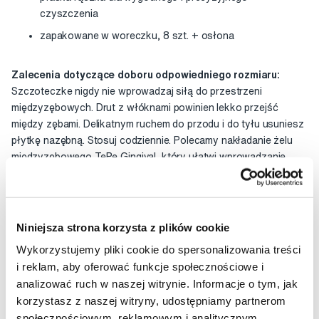
czyszczenia
zapakowane w woreczku, 8 szt. + osłona
Zalecenia dotyczące doboru odpowiedniego rozmiaru:
Szczoteczke nigdy nie wprowadzaj siłą do przestrzeni
międzyzębowych. Drut z włóknami powinien lekko przejść
między zębami. Delikatnym ruchem do przodu i do tyłu usuniesz
płytkę nazębną. Stosuj codziennie. Polecamy nakładanie żelu
międzyzębowego TePe Gingival, który ułatwi wprowadzanie,
wzmocni ochronę szkliwa dzięki fluorkom, a jednocześnie
działa antybakteryjnie.
Niniejsza strona korzysta z plików cookie
Wykorzystujemy pliki cookie do spersonalizowania treści
i reklam, aby oferować funkcje społecznościowe i
analizować ruch w naszej witrynie. Informacje o tym, jak
korzystasz z naszej witryny, udostępniamy partnerom
społecznościowym, reklamowym i analitycznym.