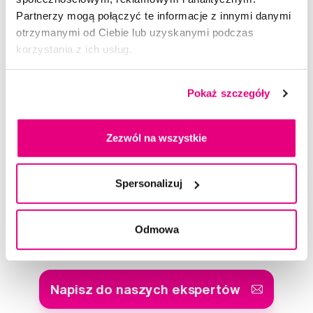
Partnerzy mogą połączyć te informacje z innymi danymi
otrzymanymi od Ciebie lub uzyskanymi podczas
korzystania z ich usług.
Pokaż szczegóły
Zezwól na wszystkie
Ocena
Spersonalizuj
Odmowa
Doradzimy Ci
Napisz do naszych ekspertów