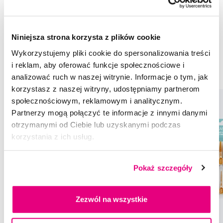
Przestrzenie międzyzębowe
Szczoteczki międzyzębowe
Według rozmiaru
ISO 5
Wykałaczki
Niniejsza strona korzysta z plików cookie
Przestrzenie międzyzębowe TePe
Wykorzystujemy pliki cookie do spersonalizowania treści
Szczoteczki międzyzębowe TePe
Według rozmiaru TePe
i reklam, aby oferować funkcje społecznościowe i
ISO 5 TePe
Wykałaczki TePe
analizować ruch w naszej witrynie. Informacje o tym, jak
korzystasz z naszej witryny, udostępniamy partnerom
społecznościowym, reklamowym i analitycznym.
Partnerzy mogą połączyć te informacje z innymi danymi
otrzymanymi od Ciebie lub uzyskanymi podczas
korzystania z ich usług.
Pokaż szczegóły
Zezwól na wszystkie