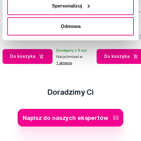
Spersonalizuj
TePe EasyPick M/L, 36 szt. + pojemnik
TePe EasyPick XS/S, 
22,00 Zł
22,00 Zł
Odmowa
4,5
/5
(117x)
5,0
/5
(
Dostępny > 5 szt
Do koszyka
Do koszyka
Natychmiast w
1 sklepie
Doradzimy Ci
Napisz do naszych ekspertów