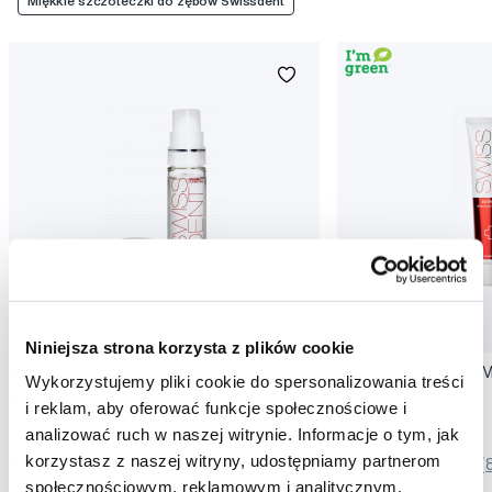
Miękkie szczoteczki do zębów Swissdent
Promocja
Promocja
Niniejsza strona korzysta z plików cookie
SWISSDENT EXTREME spray z
SWISSDENT EXTREME
Wykorzystujemy pliki cookie do spersonalizowania treści
działaniem wybielającym, 9 ml
wybielająca, 100 ml
i reklam, aby oferować funkcje społecznościowe i
39,00 Zł
79,90 Zł
analizować ruch w naszej witrynie. Informacje o tym, jak
korzystasz z naszej witryny, udostępniamy partnerom
4,5
/5
(113x)
5,0
/5
(
społecznościowym, reklamowym i analitycznym.