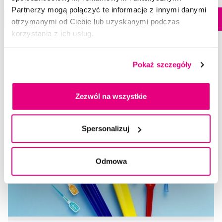
Partnerzy mogą połączyć te informacje z innymi danymi
Dostępny > 5 szt
Do koszyka
Do koszyka
Natychmiast w
otrzymanymi od Ciebie lub uzyskanymi podczas
1 sklepie
korzystania z ich usług.
Pokaż szczegóły
Wybrane pytania i artykuły
Zezwól na wszystkie
Spersonalizuj
Odmowa