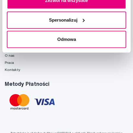
Zezwól na wszystkie
Poradnia
Marki
Słownik pojęć
Spersonalizuj
Reklamacje i serwis
Fridababy
Odmowa
O spółce
O nas
Praca
Kontakty
Metody Płatności