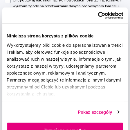
Chcę otrzymywać informacje o nowościach i ofertach specjalnych i
wyrażam zgodę na
przetwarzanie danych osobowych
w tym celu.
Niniejsza strona korzysta z plików cookie
Wykorzystujemy pliki cookie do spersonalizowania treści
Doradzimy
i reklam, aby oferować funkcje społecznościowe i
analizować ruch w naszej witrynie. Informacje o tym, jak
info@profimed.com
korzystasz z naszej witryny, udostępniamy partnerom
Zapytaj o poradę
społecznościowym, reklamowym i analitycznym.
Partnerzy mogą połączyć te informacje z innymi danymi
Wszystko o zakupach
otrzymanymi od Ciebie lub uzyskanymi podczas
Warunki handlowe
korzystania z ich usług.
Sposoby dostawy
Ochrona danych osobowych
Ustawienia plików cookie
Pokaż szczegóły
Warto spróbować