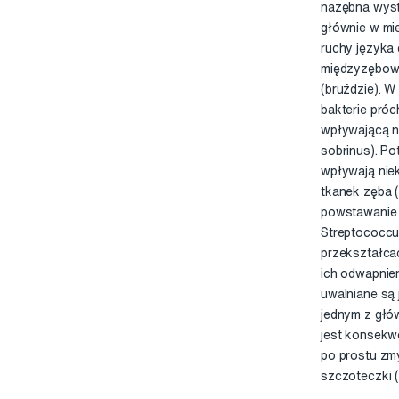
nazębna wystę
głównie w mie
ruchy języka 
międzyzębowe
(bruździe). W
bakterie pró
wpływającą n
sobrinus). Po
wpływają niek
tkanek zęba 
powstawanie 
Streptococcu
przekształca
ich odwapnien
uwalniane są
jednym z głó
jest konsekwe
po prostu zm
szczoteczki (