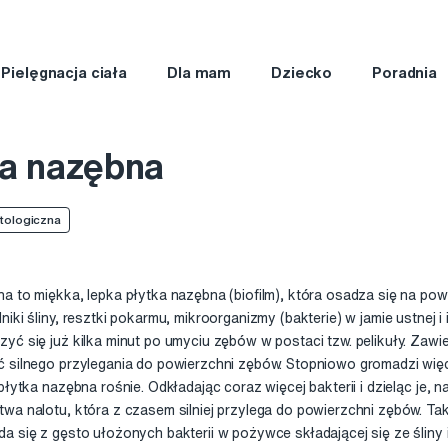
Pielęgnacja ciała
Dla mam
Dziecko
Poradnia
ka nazębna
tologiczna
a to miękka, lepka płytka nazębna (biofilm), która osadza się na po
niki śliny, resztki pokarmu, mikroorganizmy (bakterie) w jamie ustnej i
yć się już kilka minut po umyciu zębów w postaci tzw. pelikuły. Zawier
 silnego przylegania do powierzchni zębów. Stopniowo gromadzi więc
 płytka nazębna rośnie. Odkładając coraz więcej bakterii i dzieląc je, 
wa nalotu, która z czasem silniej przylega do powierzchni zębów. Tak
a się z gęsto ułożonych bakterii w pożywce składającej się ze śliny i