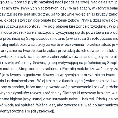
puje w postaci płytki nazębnej nad i poddziąsłowej. Nad dziąsłami 
jscach tzw. zwykłych nieczystych, czyli w miejscach, w których sam
czy żucie) nie jest skuteczne. Są to głównie wgłębienia i bruzdy zęb
, okolice szyi czy odsłonięte korzenie zębów. Płytka dziąsłowa od
 przypadku paradontozy - w pogłębionej kieszonce przyzębnej . W pły
chnicotwórcze, które znacząco przyczyniają się do powstawania próc
a próchnicę są Streptococcus mutans (zwłaszcza Streptococcus mu
trafią metabolizować cukry zawarte w pożywieniu i przekształcać je
orzystnie na twarde tkanki zęba i prowadzą do ich odwapnienia lub demi
(zwłaszcza szkliwa na powierzchni zębów) uwalniane są jony miner
i rozwój próchnicy. Główną grupą wpływającą na próchnicę są Stre
s mutans i Streptococcus sobrinus). Potrafią metabolizować cukry za
ć je w kwasy organiczne. Kwasy te wpływają niekorzystnie na twarde
ia lub demineralizacji. W jej trakcie z tkanek zęba (zwłaszcza szkliw
 jony mineralne, które mogą powodować powstawanie i rozwój próchni
wnych czynników rozwoju próchnicy. Dlatego kluczowym krokiem w 
ntna higiena jamy ustnej oraz usuwanie nalotu i bakterii. Płytkę na 
yć wodą ani spłukać. Ważne jest, aby zawsze usuwać go mechanicznie
dentystycznej i międzyzębowej).