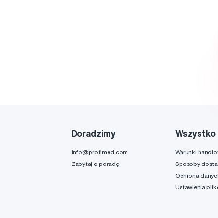
Doradzimy
Wszystko 
info@profimed.com
Warunki handl
Zapytaj o poradę
Sposoby dost
Ochrona danyc
Ustawienia pli