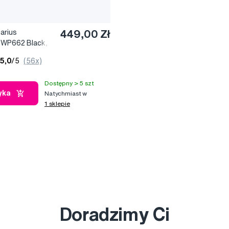
arius
449,00 Zł
l WP662 Black,
 końcówkami
5,0
/5
(56x)
Dostępny > 5 szt
yka
Natychmiast w
1 sklepie
Doradzimy Ci