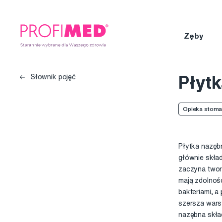
Zęby
Płyt
Słownik pojęć
Opieka stoma
Płytka nazębn
głównie skład
zaczyna tworz
mają zdolność
bakteriami, a
szersza warst
nazębna skład