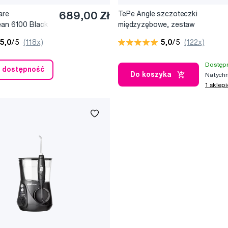
are
689,00 Zł
TePe Angle szczoteczki
ean 6100 Black
międzyzębowe, zestaw
 sanitaizerem -
startowy, 6 szt.
5,0
/5
(118x)
5,0
/5
(122x)
 soniczna do
itaizerem
Dostępn
 dostępność
Do koszyka
Natychm
1 sklepi