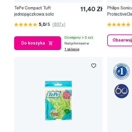
TePe Compact Tuft
11,40 Zł
Philips Sonic
jednopęczkowa solo
ProtectiveCl
szczoteczka do zębów
HX6870/57 z
5,0
/5
(807x)
szczoteczka
zębów z san
Dostępny > 5 szt
Obserwuj
Do koszyka
Natychmiast w
1 sklepie