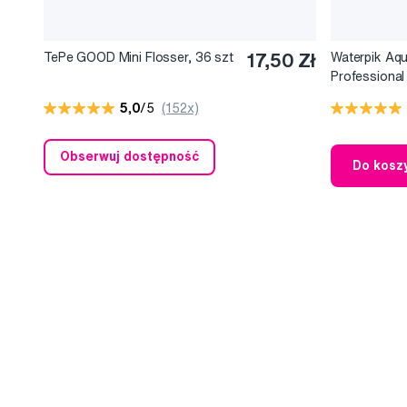
TePe GOOD Mini Flosser, 36 szt
17,50 Zł
Waterpik Aqu
Professiona
irygator z 6
5,0
/5
(152x)
Obserwuj dostępność
Do kosz