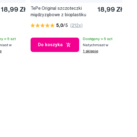
18,99 Zł
TePe Original szczoteczki
18,99 Zł
międzyzębowe z bioplastiku
0,7 mm, żółte, 6 szt.
5,0
/5
(212x)
y > 5 szt
Dostępny > 5 szt
Do koszyka
iast w
Natychmiast w
e
1 sklepie