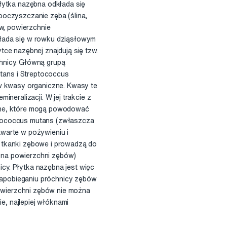
płytka nazębna odkłada się
ooczyszczanie zęba (ślina,
ów, powierzchnie
kłada się w rowku dziąsłowym
tce nazębnej znajdują się tzw.
hnicy. Główną grupą
tans i Streptococcus
 w kwasy organiczne. Kwasy te
neralizacji. W jej trakcie z
alne, które mogą powodować
ptococcus mutans (zwłaszcza
warte w pożywieniu i
 tkanki zębowe i prowadzą do
a na powierzchni zębów)
cy. Płytka nazębna jest więc
zapobieganiu próchnicy zębów
powierzchni zębów nie można
, najlepiej włóknami