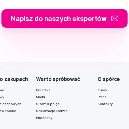
Napisz do naszych ekspertów
o zakupach
Warto spróbować
O spółce
owe
Poradnia
O nas
awy
Marki
Praca
h osobowych
Słownik pojęć
Kontakty
ków cookie
Reklamacje i serwis
Fridababy