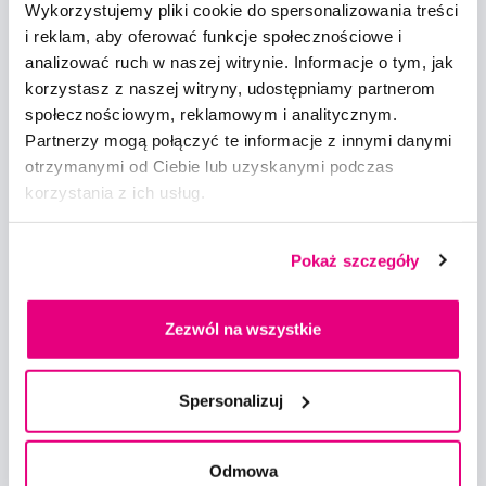
Wykorzystujemy pliki cookie do spersonalizowania treści
i reklam, aby oferować funkcje społecznościowe i
Nowości i oferty
analizować ruch w naszej witrynie. Informacje o tym, jak
korzystasz z naszej witryny, udostępniamy partnerom
Zapisz się
społecznościowym, reklamowym i analitycznym.
Partnerzy mogą połączyć te informacje z innymi danymi
otrzymanymi od Ciebie lub uzyskanymi podczas
Chcę otrzymywać informacje o nowościach i ofertach specjalnych i
korzystania z ich usług.
wyrażam zgodę na
przetwarzanie danych osobowych
w tym celu.
Pokaż szczegóły
Zezwól na wszystkie
Doradzimy
info@profimed.com
Spersonalizuj
Zapytaj o poradę
Odmowa
Wszystko o zakupach