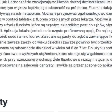
ji, jak i jednocześnie zmniejszają możliwość dalszej demineralizacji.
ów, tym większa będzie jego odporność na próchnicę. Fluorki działają
ływają na ich metabolizm. Można je przyjmować ogólnoustrojowo dzięk
lub w postaci tabletek z fluorem przepisanych przez lekarza. Możliwe 
y użyciu fluorków, które są częstym składnikiem past do zębów, pły
li. Aplikacja lokalna jest obecnie często preferowaną opcją. Do naj
luorek sodu i aminofluorek. Zalecane są pasty do zębów zawierające flu
enie zawsze zależy od wieku dziecka i zawsze powinno być przestrze
fluorem są odpowiednie dla dzieci w wieku od 6 do 7 lat. Do użytku p
ry fluorowe o wyższych stężeniach, które stosuje się w gabinecie s
ie lub przy wzmożonej próchnicy. Żele fluorkowe o niższym stężeniu 
tosowane na zalecenie dentysty i zwykle są przeznaczone do aplikacj
ty