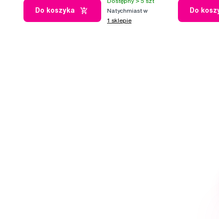
Dostępny > 5 szt
Do koszyka
Do kosz
Natychmiast w
1 sklepie