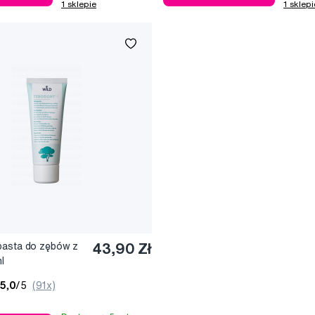
1 sklepie
1 sklepi
pasta do zębów z
43,90 Zł
l
5,0
/5
(91x)