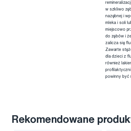
remineralizac
w szkliwo zęb
nazębnej i wp
mleka i soli 
miejscowo prz
do zębów i że
zalicza się f
Zawarte stęż
dla dzieci z 
również lakie
profilaktyczn
powinny być s
Rekomendowane produk