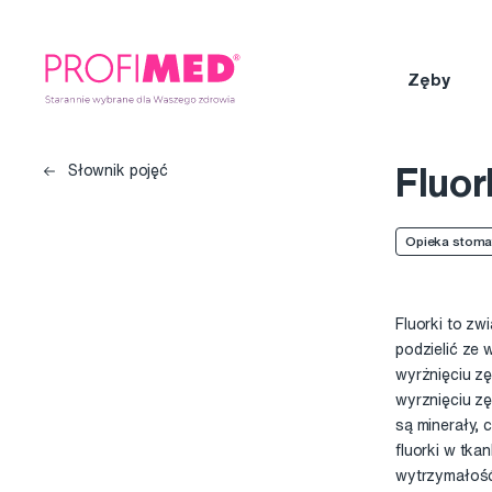
Zęby
Fluor
Słownik pojęć
Opieka stoma
Fluorki to zw
podzielić ze 
wyrżnięciu zę
wyrznięciu z
są minerały, 
fluorki w tka
wytrzymałość