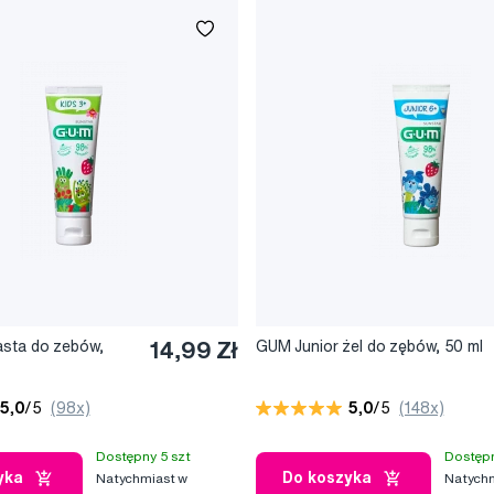
asta do zebów,
14,99 Zł
GUM Junior żel do zębów, 50 ml
5,0
/5
(98x)
5,0
/5
(148x)
Dostępny 5 szt
Dostępn
yka
Do koszyka
Natychmiast w
Natychm