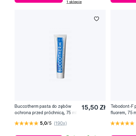
1 sklepie
Buccotherm pasta do zębów
15,50 Zł
Tebodont-F 
ochrona przed próchnicą, 75 ml
fluorem, 75 m
5,0
/5
(190x)