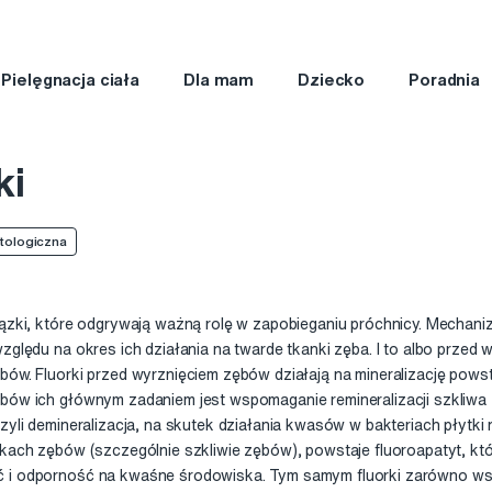
Pielęgnacja ciała
Dla mam
Dziecko
Poradnia
ki
tologiczna
iązki, które odgrywają ważną rolę w zapobieganiu próchnicy. Mechan
względu na okres ich działania na twarde tkanki zęba. I to albo przed 
bów. Fluorki przed wyrznięciem zębów działają na mineralizację pows
ębów ich głównym zadaniem jest wspomaganie remineralizacji szkliwa
czyli demineralizacja, na skutek działania kwasów w bakteriach płytk
nkach zębów (szczególnie szkliwie zębów), powstaje fluoroapatyt, kt
 i odporność na kwaśne środowiska. Tym samym fluorki zarówno w