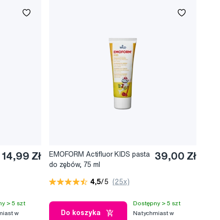
14,99 Zł
EMOFORM Actifluor KIDS pasta
39,00 Zł
do zębów, 75 ml
4,5
/5
(25x)
y > 5 szt
Dostępny > 5 szt
Do koszyka
iast w
Natychmiast w