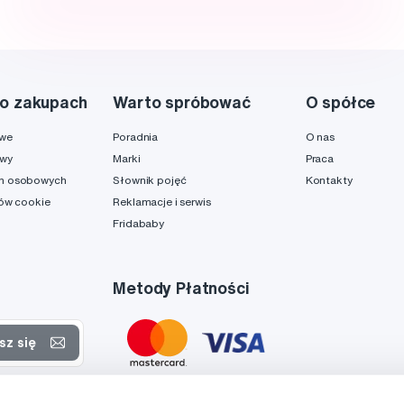
o zakupach
Warto spróbować
O spółce
owe
Poradnia
O nas
awy
Marki
Praca
h osobowych
Słownik pojęć
Kontakty
ków cookie
Reklamacje i serwis
Fridababy
Metody Płatności
sz się
rtach