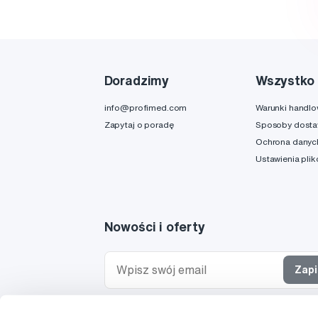
Doradzimy
Wszystko 
info@profimed.com
Warunki handl
Zapytaj o poradę
Sposoby dost
Ochrona danyc
Ustawienia pli
Nowości i oferty
Zapi
Chcę otrzymywać informacje o nowościach i ofe