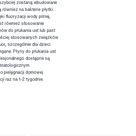
 Im szybciej zostaną wbudowane
 również na bakterie płytki
i fluoryzacji wody pitnej,
jest również stosowanie
nów do płukania ust lub past
częściej stosowanych związków
or, szczególnie dla dzieci.
gane. Płyny do płukania ust
rofesjonalnego dostępne są
tomatologicznym
do pielęgnacji domowej
i raz na 1-2 tygodnie.