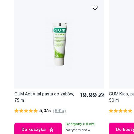
GUM ActiVital pasta do zębów,
19,99 Zł
GUM Kids, p
75 ml
50 ml
5,0
/5
(681x)
Dostępny > 5 szt
Do koszyka
Do kosz
Natychmiast w