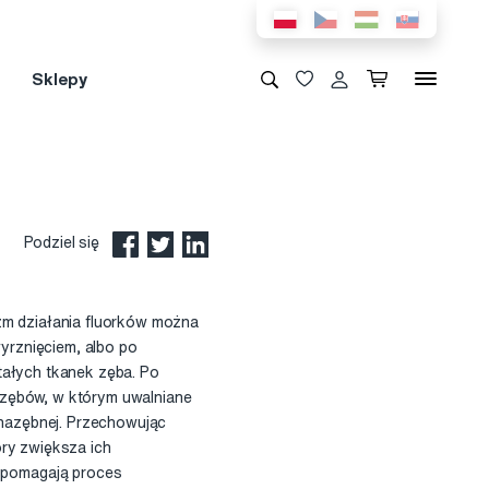
Sklepy
Podziel się
izm działania fluorków można
wyrznięciem, albo po
tałych tkanek zęba. Po
 zębów, w którym uwalniane
i nazębnej. Przechowując
óry zwiększa ich
spomagają proces