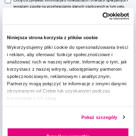
Chcę otrzymywać informacje o nowościach i ofertach specjalnych i
wyrażam zgodę na
przetwarzanie danych osobowych
w tym celu.
Niniejsza strona korzysta z plików cookie
Wykorzystujemy pliki cookie do spersonalizowania treści
Doradzimy
i reklam, aby oferować funkcje społecznościowe i
analizować ruch w naszej witrynie. Informacje o tym, jak
info@profimed.com
korzystasz z naszej witryny, udostępniamy partnerom
Zapytaj o poradę
społecznościowym, reklamowym i analitycznym.
Partnerzy mogą połączyć te informacje z innymi danymi
Wszystko o zakupach
otrzymanymi od Ciebie lub uzyskanymi podczas
Warunki handlowe
korzystania z ich usług.
Sposoby dostawy
Ochrona danych osobowych
Ustawienia plików cookie
Pokaż szczegóły
Warto spróbować