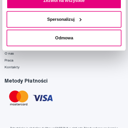
Zezwól na wszystkie
Poradnia
Marki
Słownik pojęć
Spersonalizuj
Reklamacje i serwis
Fridababy
Odmowa
O spółce
O nas
Praca
Kontakty
Metody Płatności