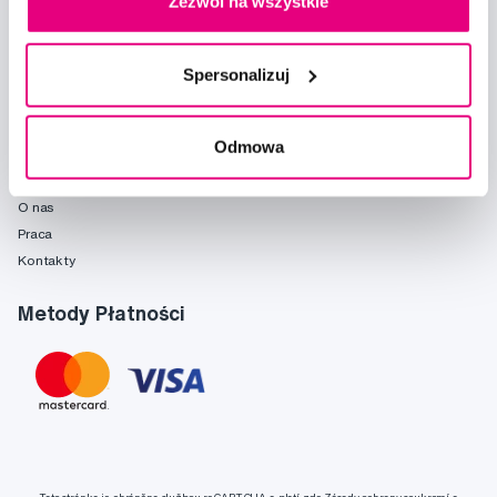
Zezwól na wszystkie
Poradnia
Marki
Słownik pojęć
Spersonalizuj
Reklamacje i serwis
Fridababy
Odmowa
O spółce
O nas
Praca
Kontakty
Metody Płatności