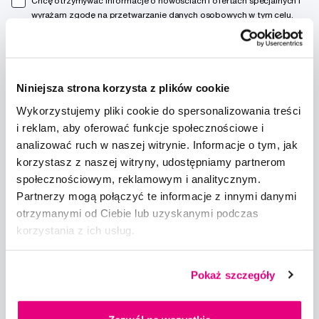
Chcę otrzymywać informacje o nowościach i ofertach specjalnych i
wyrażam zgodę na
przetwarzanie danych osobowych
w tym celu.
Niniejsza strona korzysta z plików cookie
Wykorzystujemy pliki cookie do spersonalizowania treści
Doradzimy
i reklam, aby oferować funkcje społecznościowe i
analizować ruch w naszej witrynie. Informacje o tym, jak
info@profimed.com
korzystasz z naszej witryny, udostępniamy partnerom
Zapytaj o poradę
społecznościowym, reklamowym i analitycznym.
Partnerzy mogą połączyć te informacje z innymi danymi
Wszystko o zakupach
otrzymanymi od Ciebie lub uzyskanymi podczas
Warunki handlowe
korzystania z ich usług.
Sposoby dostawy
Ochrona danych osobowych
Ustawienia plików cookie
Pokaż szczegóły
Warto spróbować