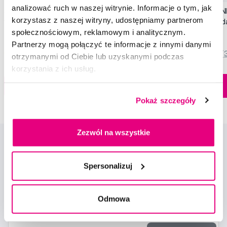
analizować ruch w naszej witrynie. Informacje o tym, jak
SWISSDENT EXTREME intensywna pasta
SWISSDENT WHITENIN
korzystasz z naszej witryny, udostępniamy partnerom
wybielająca, 100 ml
zębów Soft (2+1 za 
społecznościowym, reklamowym i analitycznym.
79,90 Zł
44,90 Zł
Partnerzy mogą połączyć te informacje z innymi danymi
5,0
/5
(820x)
5,0
/5
(
otrzymanymi od Ciebie lub uzyskanymi podczas
korzystania z ich usług.
Dostępny > 5 szt
Do koszyka
Do koszyka
Natychmiast w
1 sklepie
Pokaż szczegóły
Zezwól na wszystkie
Spersonalizuj
Odmowa
Nowości i oferty