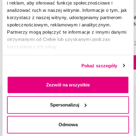
i reklam, aby oferować funkcje społecznościowe i
Promocja
Promocja
analizować ruch w naszej witrynie. Informacje o tym, jak
korzystasz z naszej witryny, udostępniamy partnerom
SWISSDENT EXTREME intensywna pasta
SWISSDENT WHITENIN
wybielająca, 100 ml
zębów Soft (2+1 za 
społecznościowym, reklamowym i analitycznym.
79,90 Zł
44,90 Zł
Partnerzy mogą połączyć te informacje z innymi danymi
otrzymanymi od Ciebie lub uzyskanymi podczas
5,0
/5
(820x)
5,0
/5
(
korzystania z ich usług.
Dostępny > 5 szt
Do koszyka
Do koszyka
Natychmiast w
Pokaż szczegóły
1 sklepie
Zezwól na wszystkie
Spersonalizuj
Odmowa
Nowości i oferty