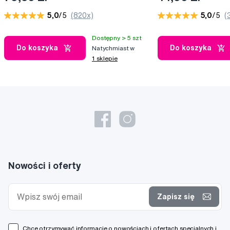
5,0
/5
(820x)
5,0
/5
(
Dostępny > 5 szt
Do koszyka
Do koszyka
Natychmiast w
1 sklepie
Nowości i oferty
Zapisz się
Chcę otrzymywać informacje o nowościach i ofertach specjalnych i