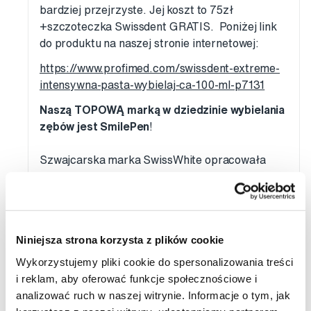
bardziej przejrzyste. Jej koszt to 75zł
+szczoteczka Swissdent GRATIS. Poniżej link
do produktu na naszej stronie internetowej:
https://www.profimed.com/swissdent-extreme-
intensywna-pasta-wybielaj-ca-100-ml-p7131
Naszą TOPOWĄ marką w dziedzinie wybielania
zębów jest SmilePen
!
Szwajcarska marka SwissWhite opracowała
domowy sposób wybielania Smilepen, o
klinicznie potwierdzonym działaniu. Ogromną
zaletą i przewagą nad tradycyjnym żelem
wybielającym umieszczanym w formie jest łatwa
Niniejsza strona korzysta z plików cookie
i dokładna aplikacja żelu za pomocą aplikatora z
pędzelkiem. Żel o takim składzie przeznaczony
Wykorzystujemy pliki cookie do spersonalizowania treści
jest do rozjaśniania szkliwa zębów za pomocą
i reklam, aby oferować funkcje społecznościowe i
bezprzewodowego akceleratora LED, który
analizować ruch w naszej witrynie. Informacje o tym, jak
posiada diody o niebieskim spektrum światła.