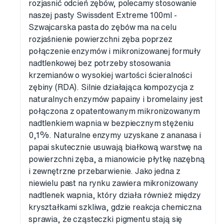
rozjasnić odcień zębów, polecamy stosowanie
naszej pasty Swissdent Extreme 100ml -
Szwajcarska pasta do zębów ma na celu
rozjaśnienie powierzchni zęba poprzez
połączenie enzymów i mikronizowanej formuły
nadtlenkowej bez potrzeby stosowania
krzemianów o wysokiej wartości ścieralności
zębiny (RDA). Silnie działająca kompozycja z
naturalnych enzymów papainy i bromelainy jest
połączona z opatentowanym mikronizowanym
nadtlenkiem wapnia w bezpiecznym stężeniu
0,1%. Naturalne enzymy uzyskane z ananasa i
papai skutecznie usuwają białkową warstwę na
powierzchni zęba, a mianowicie płytkę nazębną
i zewnętrzne przebarwienie. Jako jedna z
niewielu past na rynku zawiera mikronizowany
nadtlenek wapnia, który działa również między
kryształkami szkliwa, gdzie reakcja chemiczna
sprawia, że cząsteczki pigmentu stają się