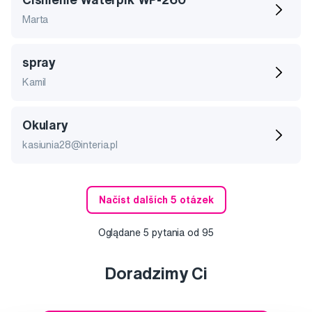
Marta
spray
Kamil
Okulary
kasiunia28@interia.pl
Načíst dalších 5 otázek
Oglądane
5
pytania od
95
Doradzimy Ci