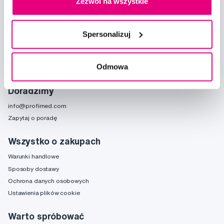
Zezwól na wszystkie
Chcę otrzymywać informacje o nowościach i ofertach specjalnych i
wyrażam zgodę na
przetwarzanie danych osobowych
w tym celu.
Spersonalizuj
Odmowa
Doradzimy
info@profimed.com
Zapytaj o poradę
Wszystko o zakupach
Warunki handlowe
Sposoby dostawy
Ochrona danych osobowych
Ustawienia plików cookie
Warto spróbować