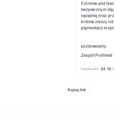
Extreme and Gent
bezpiecznym stęż
nazębną oraz prze
krotnie niższy n
pigmentacji w spo
pozdrawiamy
Zespół Profimed
Publikováno
24. 10.
Kopiuj link