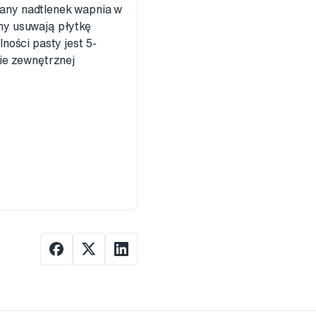
any nadtlenek wapnia w
ny usuwają płytkę
ności pasty jest 5-
ie zewnętrznej