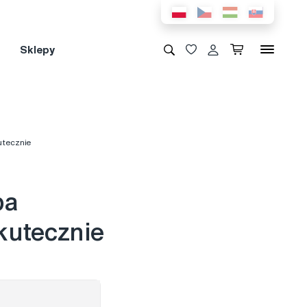
Sklepy
utecznie
ba
kutecznie