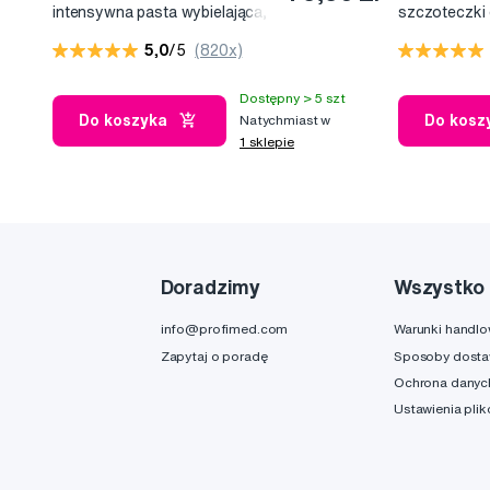
intensywna pasta wybielająca,
szczoteczki
100 ml
(2+1 za dar
5,0
/5
(820x)
Dostępny > 5 szt
Do koszyka
Do kosz
Natychmiast w
1 sklepie
Doradzimy
Wszystko 
info@profimed.com
Warunki handl
Zapytaj o poradę
Sposoby dost
Ochrona danyc
Ustawienia pli