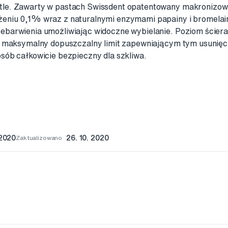
le. Zawarty w pastach Swissdent opatentowany makronizow
eniu 0,1% wraz z naturalnymi enzymami papainy i bromelai
barwienia umożliwiając widoczne wybielanie. Poziom ścieral
iż maksymalny dopuszczalny limit zapewniającym tym usunięc
sób całkowicie bezpieczny dla szkliwa.
 2020
Zaktualizowano
26. 10. 2020