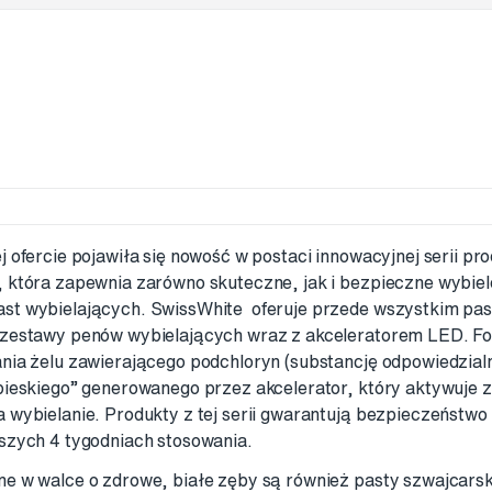
j ofercie pojawiła się nowość w postaci innowacyjnej serii pr
, która zapewnia zarówno skuteczne, jak i bezpieczne wybie
st wybielających. SwissWhite oferuje przede wszystkim pas
 zestawy penów wybielających wraz z akceleratorem LED. Fo
nia żelu zawierającego podchloryn (substancję odpowiedzial
bieskiego” generowanego przez akcelerator, który aktywuje z
 wybielanie. Produkty z tej serii gwarantują bezpieczeństwo
wszych 4 tygodniach stosowania.
ne w walce o zdrowe, białe zęby są również pasty szwajcarsk