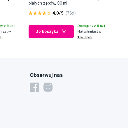
białych zębów, 30 ml
4,0
/5
(76x)
y > 5 szt
Dostępny > 5 szt
Do koszyka
iast w
Natychmiast w
e
1 sklepie
Obserwuj nas