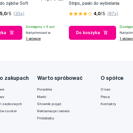
 do zębów Soft
Strips, paski do wybielania
mo) - BERN
zębów (7x2 szt.)
5,0
/5
(35x)
4,0
/5
(87x)
Dostępny > 5 szt
Dostępn
yka
Do koszyka
Natychmiast w
Natychm
1 sklepie
1 sklepi
o zakupach
Warto spróbować
O spółce
owe
Poradnia
O nas
awy
Marki
Praca
h osobowych
Słownik pojęć
Kontakty
ków cookie
Reklamacje i serwis
Fridababy