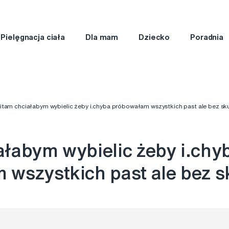
Pielęgnacja ciała
Dla mam
Dziecko
Poradnia
itam chciałabym wybielic żeby i.chyba próbowałam wszystkich past ale bez sk
łabym wybielic żeby i.chy
wszystkich past ale bez s