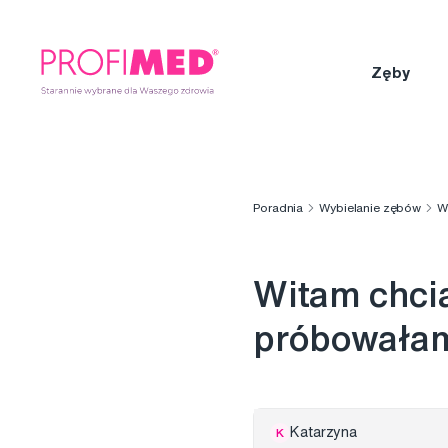
Zęby
Poradnia
Wybielanie zębów
W
Witam chcia
próbowałam 
Katarzyna
K