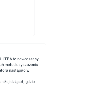
E ULTRA to nowoczesny
ych metod czyszczenia
atora nastąpiło w
niżej dziąseł, gdzie