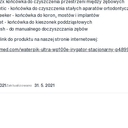
 2x końcówka do czyszczenia przestrzeni między zębowych
ic - końcówka do czyszczenia stałych aparatów ortodontyc
eker - końcówka do koron, mostów i implantów
t - końcówka do kieszonek poddziąsłowych
sh - do manualnego doczyszczania zębów
ink do produktu na naszej stronie internetowej:
imed.com/waterpik-ultra-wp100e-irygator-stacjonarny-p489
2021
Zaktualizowano
31. 5. 2021