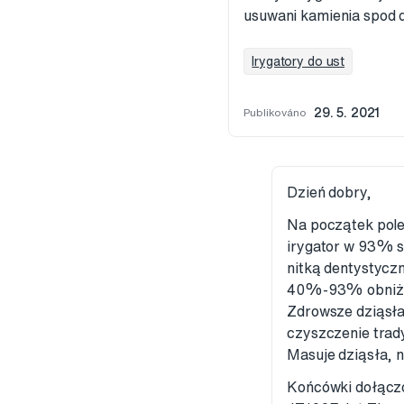
usuwani kamienia spod 
Irygatory do ust
Publikováno
29. 5. 2021
Dzień dobry,
Na początek pol
irygator w 93% s
nitką dentystycz
40%-93% obniżeni
Zdrowsze dziąsła 
czyszczenie trady
Masuje dziąsła, n
Końcówki dołączo