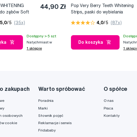
 WHITENING
44,90 Zł
Pop Very Berry Teeth Whitening
 do zębów Soft
Strips, paski do wybielania
mo) - BERN
zębów (7x2 szt.)
5,0
/5
(35x)
4,0
/5
(87x)
Dostępny > 5 szt
Dostępn
yka
Do koszyka
Natychmiast w
Natychm
1 sklepie
1 sklepi
o zakupach
Warto spróbować
O spółce
owe
Poradnia
O nas
awy
Marki
Praca
h osobowych
Słownik pojęć
Kontakty
ków cookie
Reklamacje i serwis
Fridababy