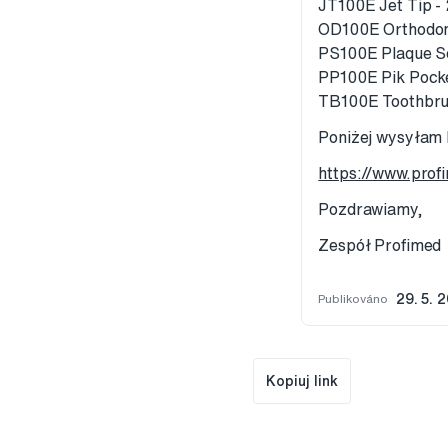
JT100E Jet Tip -
OD100E Orthodont
PS100E Plaque Se
PP100E Pik Pocke
TB100E Toothbru
Poniżej wysyłam l
https://www.prof
Pozdrawiamy,
Zespół Profimed
Publikováno
29. 5. 
Kopiuj link