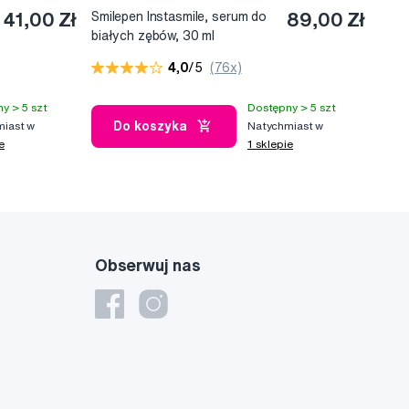
41,00 Zł
Smilepen Instasmile, serum do
89,00 Zł
białych zębów, 30 ml
4,0
/5
(76x)
y > 5 szt
Dostępny > 5 szt
Do koszyka
iast w
Natychmiast w
e
1 sklepie
Obserwuj nas