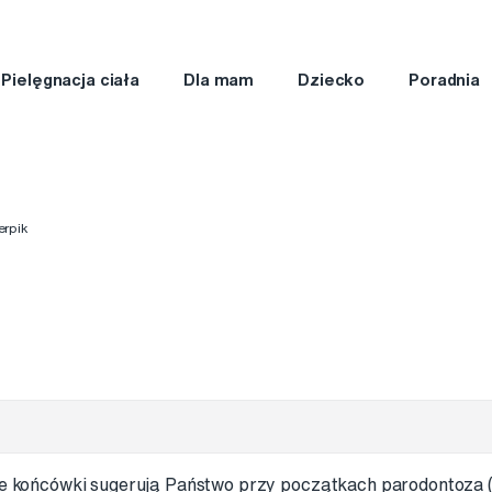
Pielęgnacja ciała
Dla mam
Dziecko
Poradnia
erpik
kie końcówki sugerują Państwo przy początkach parodontoza 