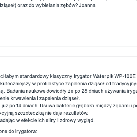
dziąseł) oraz do wybielania zębów? Joanna
eciłabym standardowy klasyczny irygator Waterpik WP-100
kuteczniejszy w profilaktyce zapalenia dziąseł od tradycyjn
ną. Badania naukowe dowiodły że po 28 dniach używania iryg
e krwawienia i zapalenia dziąseł.
już po 14 dniach. Usuwa bakterie głęboko między zębami i po
cyjną szczoteczką nie daje rezultatów.
adając w efekcie ich silny i zdrowy wygląd.
ne do irygatora: