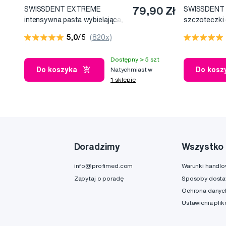
SWISSDENT EXTREME
79,90 Zł
SWISSDENT
intensywna pasta wybielająca,
szczoteczki
100 ml
(2+1 za dar
5,0
/5
(820x)
Dostępny > 5 szt
Do koszyka
Do kosz
Natychmiast w
1 sklepie
Doradzimy
Wszystko 
info@profimed.com
Warunki handl
Zapytaj o poradę
Sposoby dost
Ochrona danyc
Ustawienia pli