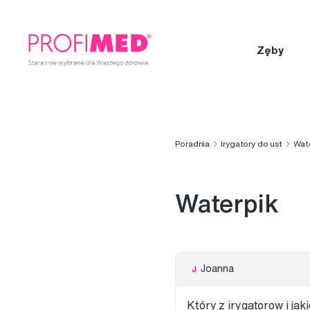
Zęby
Poradnia
Irygatory do ust
Wat
Waterpik
Joanna
J
Który z irygatorow i ja