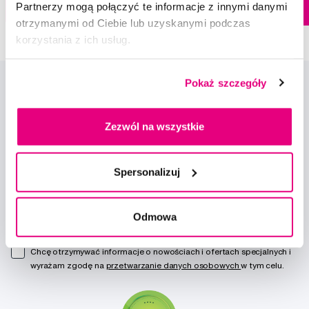
Partnerzy mogą połączyć te informacje z innymi danymi
Do koszyka
Do koszyka
Natychmiast w
otrzymanymi od Ciebie lub uzyskanymi podczas
1 sklepie
korzystania z ich usług.
Pokaż szczegóły
Zezwól na wszystkie
Nowości i oferty
Spersonalizuj
Zapisz się
Odmowa
Chcę otrzymywać informacje o nowościach i ofertach specjalnych i
wyrażam zgodę na
przetwarzanie danych osobowych
w tym celu.