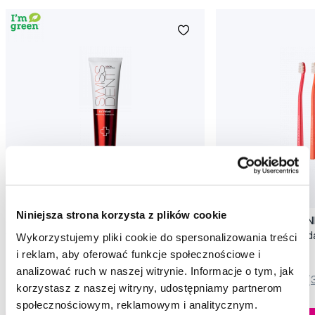
Promocja
Promocja
Niniejsza strona korzysta z plików cookie
SWISSDENT EXTREME intensywna pasta
SWISSDENT WHITENIN
wybielająca, 100 ml
zębów Soft (2+1 za 
Wykorzystujemy pliki cookie do spersonalizowania treści
79,90 Zł
44,90 Zł
i reklam, aby oferować funkcje społecznościowe i
analizować ruch w naszej witrynie. Informacje o tym, jak
5,0
/5
(820x)
5,0
/5
(
korzystasz z naszej witryny, udostępniamy partnerom
społecznościowym, reklamowym i analitycznym.
Dostępny > 5 szt