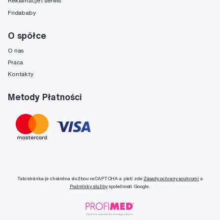
Reklamacje i serwis
Fridababy
O spółce
O nas
Praca
Kontakty
Metody Płatności
Tato stránka je chráněna službou reCAPTCHA a platí zde
Zásady ochrany soukromí
a
Podmínky služby
společnosti Google.