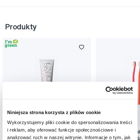
Produkty
Niniejsza strona korzysta z plików cookie
Promocja
Promocja
Wykorzystujemy pliki cookie do spersonalizowania treści
i reklam, aby oferować funkcje społecznościowe i
SWISSDENT EXTREME intensywna pasta
SWISSDENT WHITENIN
analizować ruch w naszej witrynie. Informacje o tym, jak
wybielająca, 100 ml
zębów Soft (2+1 za 