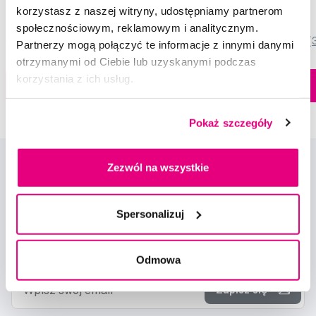
korzystasz z naszej witryny, udostępniamy partnerom
79,90 Zł
44,90 Zł
społecznościowym, reklamowym i analitycznym.
5,0
/5
(820x)
5,0
/5
(
Partnerzy mogą połączyć te informacje z innymi danymi
otrzymanymi od Ciebie lub uzyskanymi podczas
Dostępny > 5 szt
korzystania z ich usług.
Do koszyka
Do koszyka
Natychmiast w
1 sklepie
Pokaż szczegóły
Zezwól na wszystkie
Spersonalizuj
Nowości i oferty
Odmowa
Zapisz się