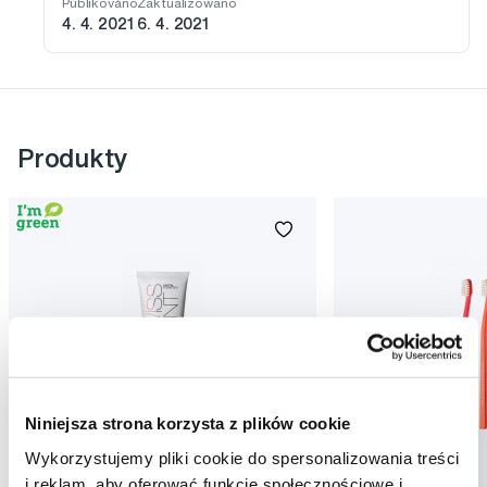
Publikováno
Zaktualizowano
4. 4. 2021
6. 4. 2021
Produkty
Niniejsza strona korzysta z plików cookie
Wykorzystujemy pliki cookie do spersonalizowania treści
Promocja
Promocja
i reklam, aby oferować funkcje społecznościowe i