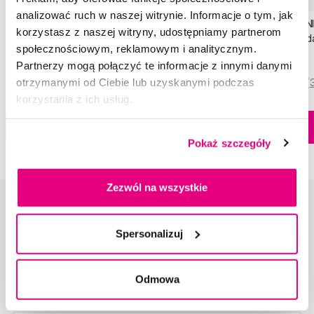
analizować ruch w naszej witrynie. Informacje o tym, jak
SWISSDENT EXTREME intensywna pasta
SWISSDENT WHITENIN
korzystasz z naszej witryny, udostępniamy partnerom
wybielająca, 100 ml
zębów Soft (2+1 za 
społecznościowym, reklamowym i analitycznym.
79,90 Zł
44,90 Zł
Partnerzy mogą połączyć te informacje z innymi danymi
otrzymanymi od Ciebie lub uzyskanymi podczas
5,0
/5
(820x)
5,0
/5
(
korzystania z ich usług.
Dostępny > 5 szt
Do koszyka
Do koszyka
Natychmiast w
1 sklepie
Pokaż szczegóły
Zezwól na wszystkie
Spersonalizuj
Odmowa
Nowości i oferty