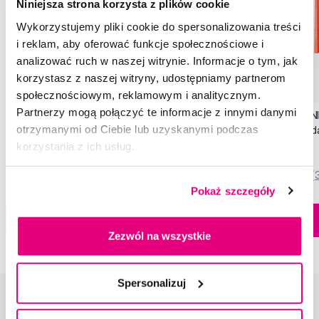
Niniejsza strona korzysta z plików cookie
Wykorzystujemy pliki cookie do spersonalizowania treści
i reklam, aby oferować funkcje społecznościowe i
analizować ruch w naszej witrynie. Informacje o tym, jak
korzystasz z naszej witryny, udostępniamy partnerom
Promocja
Promocja
społecznościowym, reklamowym i analitycznym.
Partnerzy mogą połączyć te informacje z innymi danymi
SWISSDENT EXTREME intensywna pasta
SWISSDENT WHITENIN
otrzymanymi od Ciebie lub uzyskanymi podczas
wybielająca, 100 ml
zębów Soft (2+1 za 
korzystania z ich usług.
79,90 Zł
44,90 Zł
5,0
/5
(820x)
5,0
/5
(
Pokaż szczegóły
Dostępny > 5 szt
Do koszyka
Do koszyka
Natychmiast w
1 sklepie
Zezwól na wszystkie
Spersonalizuj