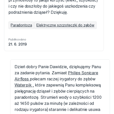
przyniosłoby to jakąś korzyść (efekt, szybkość)
i czy nie doszłoby do jakiegoś uszkodzenia czy
podrażnienia dziąseł? Dziękuję.
Paradontoza
Elektryczne szczoteczki do zębów
Publikováno
21. 6. 2019
Dzień dobry Panie Dawidzie, dziękujęmy Panu
za zadanie pytania. Zamiast
Philips Sonicare
Airfloss
polecam raczej irygatory do zębów
Waterpik
, które zapewnią Panu kompleksową
pielęgnację dziąseł i zębów cierpiących na
paradontozę. Strumień wody o szybkości 1200
aż 1450 pulsów za minutę (w zależności od
rodzaju irygatora) starannie i delikatnie usuwa