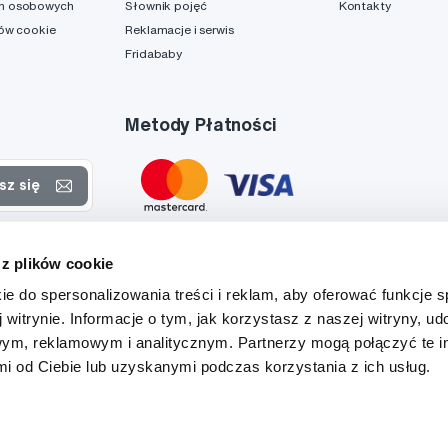
h osobowych
Słownik pojęć
Kontakty
ków cookie
Reklamacje i serwis
Fridababy
Metody Płatności
sz się
rtach
 z plików cookie
danych
ie do spersonalizowania treści i reklam, aby oferować funkcje 
 witrynie. Informacje o tym, jak korzystasz z naszej witryny, u
ym, reklamowym i analitycznym. Partnerzy mogą połączyć te i
 od Ciebie lub uzyskanymi podczas korzystania z ich usług.
Tato stránka je chráněna službou reCAPTCHA a platí zde
Zásady ochrany soukromí
a
Podmínky služby
společnosti Google.