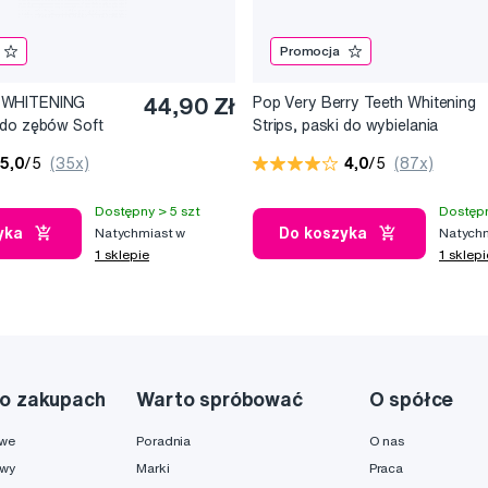
Promocja
 WHITENING
44,90 Zł
Pop Very Berry Teeth Whitening
 do zębów Soft
Strips, paski do wybielania
mo) - BERN
zębów (7x2 szt.)
5,0
/5
(35x)
4,0
/5
(87x)
Dostępny > 5 szt
Dostępn
yka
Do koszyka
Natychmiast w
Natychm
1 sklepie
1 sklepi
o zakupach
Warto spróbować
O spółce
owe
Poradnia
O nas
awy
Marki
Praca