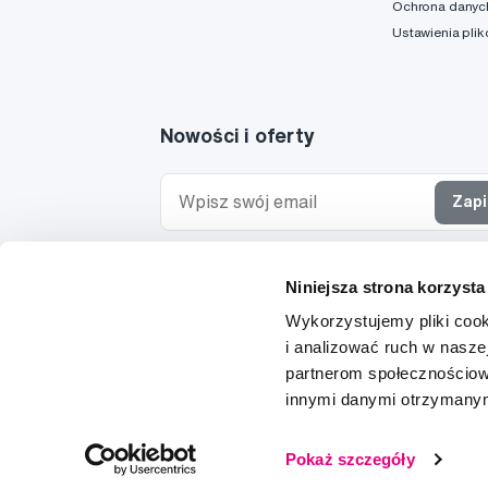
Ochrona danyc
Ustawienia pli
Nowości i oferty
Zapi
Chcę otrzymywać informacje o nowościach i ofe
Niniejsza strona korzysta
specjalnych i wyrażam zgodę na
przetwarzanie 
osobowych
w tym celu.
Wykorzystujemy pliki cook
i analizować ruch w naszej
partnerom społecznościow
innymi danymi otrzymanymi
© 1997-2026
Pokaż szczegóły