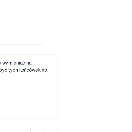
a wymieniać na
 być tych końcówek np.