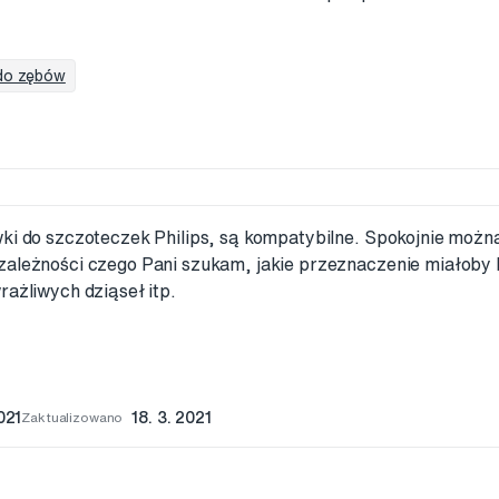
 do zębów
wki do szczoteczek Philips, są kompatybilne. Spokojnie możn
zależności czego Pani szukam, jakie przeznaczenie miałoby
rażliwych dziąseł itp.
021
Zaktualizowano
18. 3. 2021