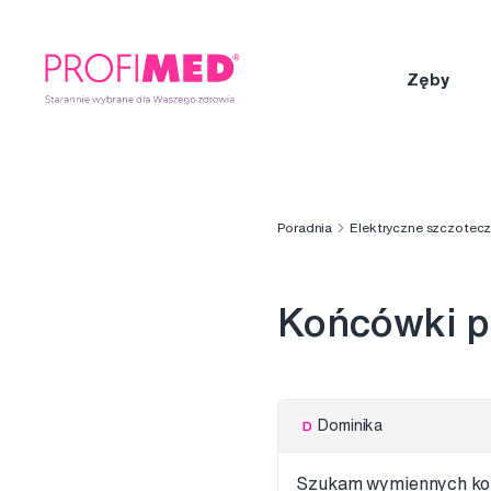
Zęby
Poradnia
Elektryczne szczotec
Końcówki p
Dominika
D
Szukam wymiennych końc