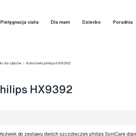
Pielęgnacja ciała
Dla mam
Dziecko
Poradnia
zki do zębów
Końcówki philips HX9392
hilips HX9392
ówek do zestawu dwóch szczoteczek philips SoniCare diamo