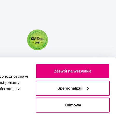
Zezwól na wszystkie
społecznościowe
dostępniamy
Spersonalizuj
nformacje z
Stworzony z miłością
IZON
+
2FRESH
Odmowa