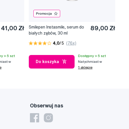
Promocja
41,00 Zł
Smilepen Instasmile, serum do
89,00 Zł
białych zębów, 30 ml
4,0
/5
(76x)
y > 5 szt
Dostępny > 5 szt
Do koszyka
iast w
Natychmiast w
e
1 sklepie
Obserwuj nas