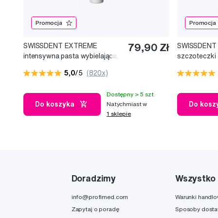
Promocja
Promocja
SWISSDENT EXTREME
79,90 Zł
SWISSDENT
intensywna pasta wybielająca,
szczoteczki
100 ml
(2+1 za dar
5,0
/5
(820x)
Dostępny > 5 szt
Do koszyka
Do kosz
Natychmiast w
1 sklepie
Doradzimy
Wszystko 
info@profimed.com
Warunki handl
Zapytaj o poradę
Sposoby dost