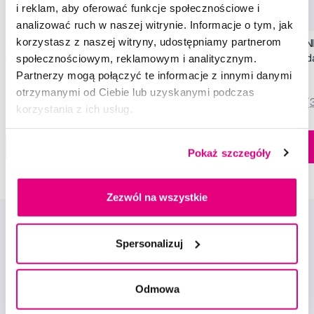
i reklam, aby oferować funkcje społecznościowe i
Promocja
Promocja
analizować ruch w naszej witrynie. Informacje o tym, jak
korzystasz z naszej witryny, udostępniamy partnerom
SWISSDENT EXTREME intensywna pasta
SWISSDENT WHITENIN
społecznościowym, reklamowym i analitycznym.
wybielająca, 100 ml
zębów Soft (2+1 za 
Partnerzy mogą połączyć te informacje z innymi danymi
79,90 Zł
44,90 Zł
otrzymanymi od Ciebie lub uzyskanymi podczas
5,0
/5
(820x)
5,0
/5
(
korzystania z ich usług.
Dostępny > 5 szt
Do koszyka
Do koszyka
Natychmiast w
Pokaż szczegóły
1 sklepie
Zezwól na wszystkie
Spersonalizuj
Odmowa
Nowości i oferty