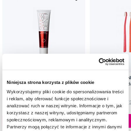
Promocja
Promocja
SWISSDENT EXTREME intensywna pasta
SWISSDENT WHITENIN
Niniejsza strona korzysta z plików cookie
wybielająca, 100 ml
zębów Soft (2+1 za 
79,90 Zł
44,90 Zł
Wykorzystujemy pliki cookie do spersonalizowania treści
i reklam, aby oferować funkcje społecznościowe i
5,0
/5
(820x)
5,0
/5
(
analizować ruch w naszej witrynie. Informacje o tym, jak
korzystasz z naszej witryny, udostępniamy partnerom
Dostępny > 5 szt
społecznościowym, reklamowym i analitycznym.
Do koszyka
Do koszyka
Natychmiast w
Partnerzy mogą połączyć te informacje z innymi danymi
1 sklepie