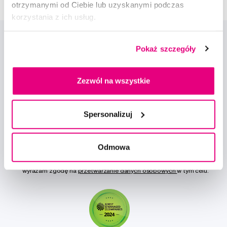
otrzymanymi od Ciebie lub uzyskanymi podczas
korzystania z ich usług.
Pokaż szczegóły
Zezwól na wszystkie
Nowości i oferty
Spersonalizuj
Zapisz się
Odmowa
Chcę otrzymywać informacje o nowościach i ofertach specjalnych i
wyrażam zgodę na
przetwarzanie danych osobowych
w tym celu.