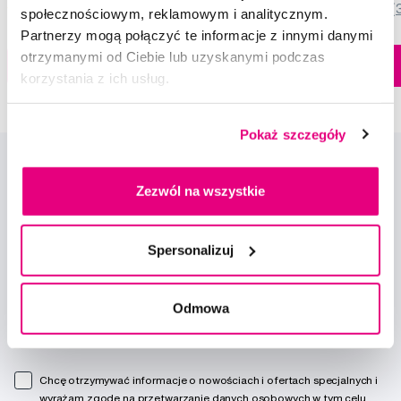
5,0
/5
(820x)
5,0
/5
(
społecznościowym, reklamowym i analitycznym.
Partnerzy mogą połączyć te informacje z innymi danymi
Dostępny > 5 szt
otrzymanymi od Ciebie lub uzyskanymi podczas
Do koszyka
Do koszyka
Natychmiast w
korzystania z ich usług.
1 sklepie
Pokaż szczegóły
Zezwól na wszystkie
Spersonalizuj
Nowości i oferty
Odmowa
Zapisz się
Chcę otrzymywać informacje o nowościach i ofertach specjalnych i
wyrażam zgodę na
przetwarzanie danych osobowych
w tym celu.