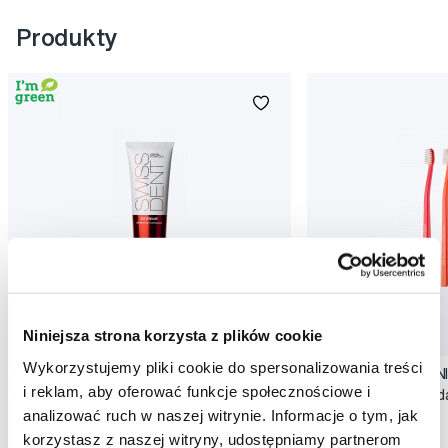
Produkty
Niniejsza strona korzysta z plików cookie
Promocja
Promocja
Wykorzystujemy pliki cookie do spersonalizowania treści
SWISSDENT EXTREME intensywna pasta
SWISSDENT WHITENIN
i reklam, aby oferować funkcje społecznościowe i
wybielająca, 100 ml
zębów Soft (2+1 za 
analizować ruch w naszej witrynie. Informacje o tym, jak
79,90 Zł
44,90 Zł
korzystasz z naszej witryny, udostępniamy partnerom