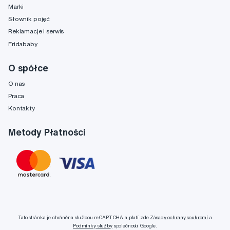
Marki
Słownik pojęć
Reklamacje i serwis
Fridababy
O spółce
O nas
Praca
Kontakty
Metody Płatności
Tato stránka je chráněna službou reCAPTCHA a platí zde
Zásady ochrany soukromí
a
Podmínky služby
společnosti Google.