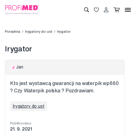
Poradnia
Irygatory do ust
Irygator
Irygator
Jan
J
Kto jest wystawcą gwarancji na waterpik wp660
? Czy Waterpik polska ? Pozdrawiam.
Irygatory do ust
Publikováno
21. 9. 2021