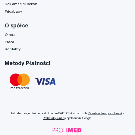
Reklamacje i serwis
Fridababy
O spółce
O nas
Praca
Kontakty
Metody Płatności
Tato stránka je chráněna službou reCAPTCHA a platí zde
Zásady ochrany soukromí
a
Podmínky služby
společnosti Google.