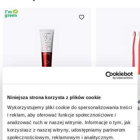
Promocja
Promocja
Niniejsza strona korzysta z plików cookie
SWISSDENT EXTREME intensywna pasta
SWISSDENT WHITENIN
Wykorzystujemy pliki cookie do spersonalizowania treści
wybielająca, 100 ml
zębów Soft (2+1 za 
i reklam, aby oferować funkcje społecznościowe i
79,90 Zł
44,90 Zł
analizować ruch w naszej witrynie. Informacje o tym, jak
5,0
/5
(820x)
5,0
/5
(
korzystasz z naszej witryny, udostępniamy partnerom
społecznościowym, reklamowym i analitycznym.