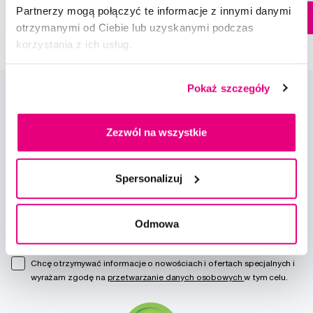
Dostępny > 5 szt
Partnerzy mogą połączyć te informacje z innymi danymi
Do koszyka
Do koszyka
Natychmiast w
otrzymanymi od Ciebie lub uzyskanymi podczas
1 sklepie
korzystania z ich usług.
Pokaż szczegóły
Zezwól na wszystkie
Nowości i oferty
Spersonalizuj
Zapisz się
Odmowa
Chcę otrzymywać informacje o nowościach i ofertach specjalnych i
wyrażam zgodę na
przetwarzanie danych osobowych
w tym celu.