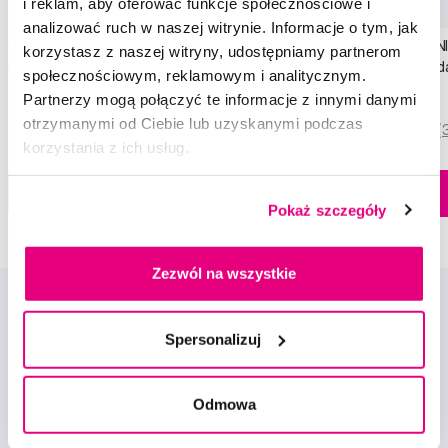
i reklam, aby oferować funkcje społecznościowe i
Promocja
Promocja
analizować ruch w naszej witrynie. Informacje o tym, jak
SWISSDENT EXTREME intensywna pasta
SWISSDENT WHITENIN
korzystasz z naszej witryny, udostępniamy partnerom
wybielająca, 100 ml
zębów Soft (2+1 za 
społecznościowym, reklamowym i analitycznym.
79,90 Zł
44,90 Zł
Partnerzy mogą połączyć te informacje z innymi danymi
otrzymanymi od Ciebie lub uzyskanymi podczas
5,0
/5
(820x)
5,0
/5
(
korzystania z ich usług.
Dostępny > 5 szt
Do koszyka
Do koszyka
Natychmiast w
Pokaż szczegóły
1 sklepie
Zezwól na wszystkie
Spersonalizuj
Odmowa
Nowości i oferty