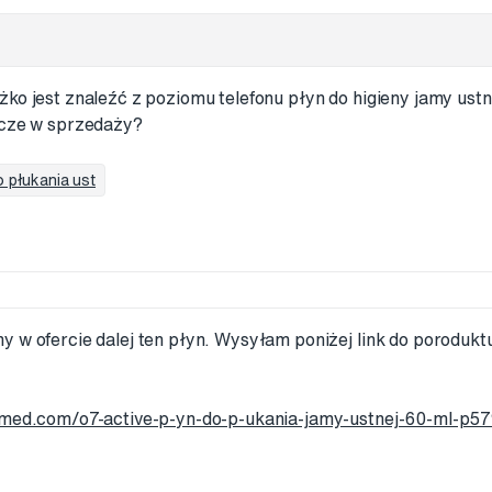
żko jest znaleźć z poziomu telefonu płyn do higieny jamy ustn
zcze w sprzedaży?
 płukania ust
 w ofercie dalej ten płyn. Wysyłam poniżej link do poroduktu
imed.com/o7-active-p-yn-do-p-ukania-jamy-ustnej-60-ml-p5