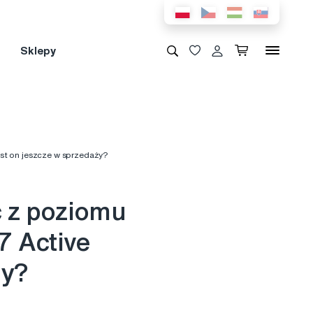
Sklepy
est on jeszcze w sprzedaży?
ć z poziomu
7 Active
ży?