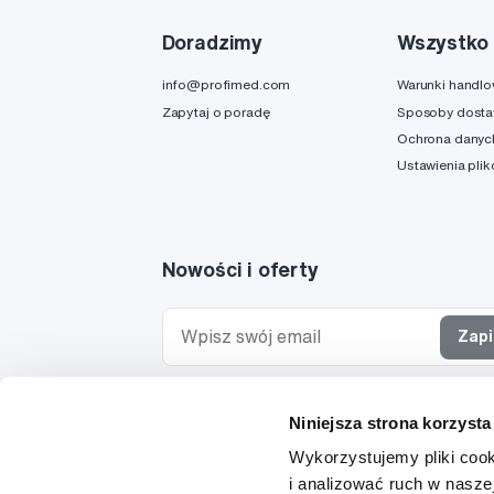
Doradzimy
Wszystko 
info@profimed.com
Warunki handl
Zapytaj o poradę
Sposoby dost
Ochrona danyc
Ustawienia pli
Nowości i oferty
Zapi
Chcę otrzymywać informacje o nowościach i ofe
Niniejsza strona korzysta
specjalnych i wyrażam zgodę na
przetwarzanie 
osobowych
w tym celu.
Wykorzystujemy pliki cook
i analizować ruch w naszej