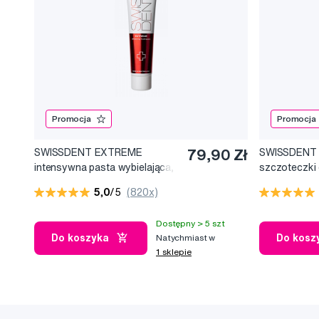
Promocja
Promocja
SWISSDENT EXTREME
79,90 Zł
SWISSDENT
intensywna pasta wybielająca,
szczoteczki
100 ml
(2+1 za dar
5,0
/5
(820x)
Dostępny > 5 szt
Do koszyka
Do kosz
Natychmiast w
1 sklepie