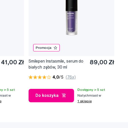
Promocja
41,00 Zł
Smilepen Instasmile, serum do
89,00 Zł
białych zębów, 30 ml
4,0
/5
(76x)
y > 5 szt
Dostępny > 5 szt
Do koszyka
iast w
Natychmiast w
e
1 sklepie