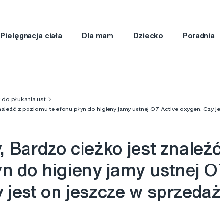
Pielęgnacja ciała
Dla mam
Dziecko
Poradnia
 do płukania ust
naleźć z poziomu telefonu płyn do higieny jamy ustnej O7 Active oxygen. Czy j
, Bardzo cieżko jest znaleź
yn do higieny jamy ustnej O
 jest on jeszcze w sprzeda