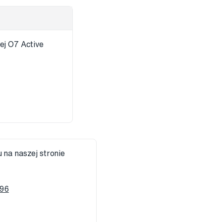
ej O7 Active
 na naszej stronie
796