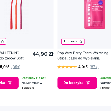
Promocja
 WHITENING
44,90 Zł
Pop Very Berry Teeth Whitening
 do zębów Soft
Strips, paski do wybielania
mo) - BERN
zębów (7x2 szt.)
5,0
/5
(35x)
4,0
/5
(87x)
Dostępny > 5 szt
Dostępn
yka
Do koszyka
Natychmiast w
Natychm
1 sklepie
1 sklepi