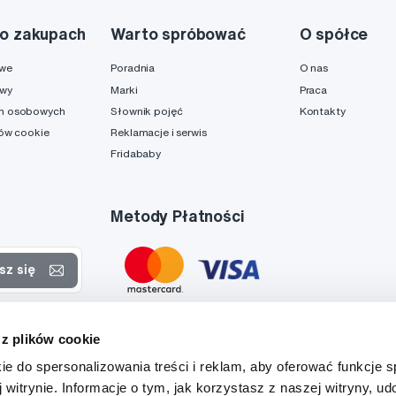
o zakupach
Warto spróbować
O spółce
owe
Poradnia
O nas
awy
Marki
Praca
h osobowych
Słownik pojęć
Kontakty
ków cookie
Reklamacje i serwis
Fridababy
Metody Płatności
sz się
rtach
 z plików cookie
danych
ie do spersonalizowania treści i reklam, aby oferować funkcje 
 witrynie. Informacje o tym, jak korzystasz z naszej witryny, u